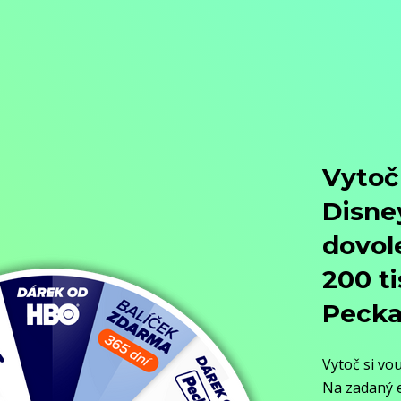
Přejít na obsah
Nejlevnější televize
Kanály
TV tipy
Funkce
Na čem sledovat?
Formule ŽIVĚ ZDE
Zobrazit menu
Objednat
Můj účet
Chat
Nejlevnější televize
Kanály
TV tipy
Funkce
Na čem sledovat?
Formule ŽIVĚ ZDE
Facebook
Instagram
Youtube