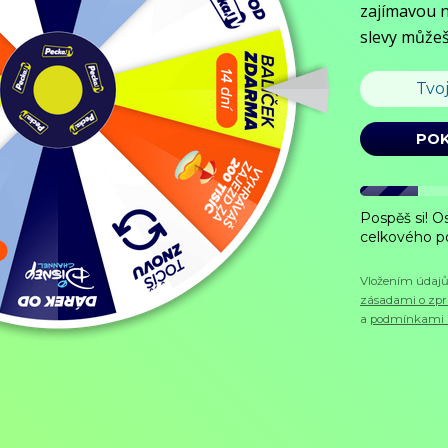
Objednat
Můj účet
Chat
Domů
/
Program
/
Dokumenty
/
Gruzínsko: Chaldejci
Gruzínsko: Chaldejci
Dokumenty,
2024, 28 min
Koupit TV online
Dedičkami východosýrskej tradície „Cirkvi Východu“ sú dnes Asýrska 
Žijú roztrúsení medzi obyvateľmi Gruzínska a v marazme krajiny trpi
tým, že používa jazyk Ježiša Krista. Podarí sa im túto tradíciu odovzd
Zobrazit více
Pořad aktuálně není v nabídce