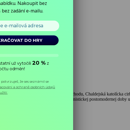
cirkev Východu, Starobylá cirkev východu, Chaldejská katolícka cirkev
acej rôznorodými problémami postkomunistickej postomodernej doby uch
ať aj súčasnej mladej generácii?