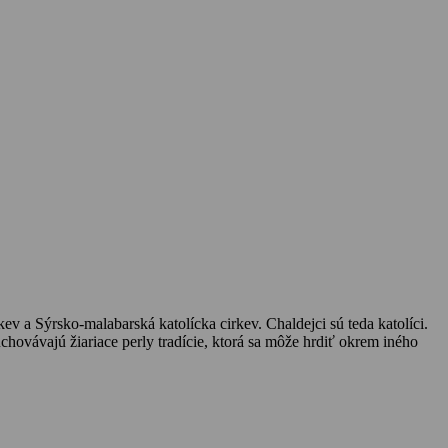
 a Sýrsko-malabarská katolícka cirkev. Chaldejci sú teda katolíci.
ovávajú žiariace perly tradície, ktorá sa môže hrdiť okrem iného