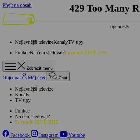
Přejít na obsah
Nejlevnější televize
Kanály
TV tipy
Funkce
Na čem sledovat?
Formule ŽIVĚ ZDE
Zobrazit menu
Objednat
Můj účet
Chat
Nejlevnější televize
Kanály
TV tipy
Funkce
Na čem sledovat?
Formule ŽIVĚ ZDE
Facebook
Instagram
Youtube