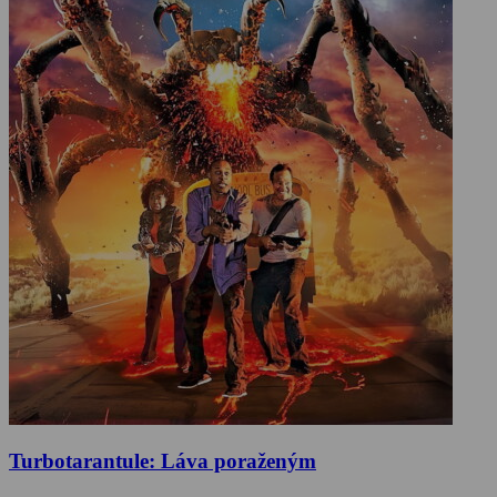
Turbotarantule: Láva poraženým