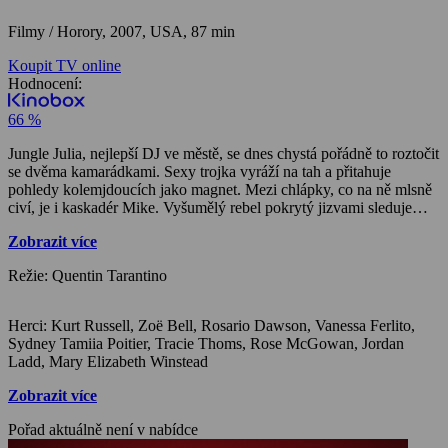
Filmy / Horory,
2007, USA, 87 min
Koupit TV online
Hodnocení:
66 %
Jungle Julia, nejlepší DJ ve městě, se dnes chystá pořádně to roztočit
se dvěma kamarádkami. Sexy trojka vyráží na tah a přitahuje
pohledy kolemjdoucích jako magnet. Mezi chlápky, co na ně mlsně
civí, je i kaskadér Mike. Vyšumělý rebel pokrytý jizvami sleduje
dámskou jízdu zpoza volantu svého bouráku. Zatímco se holky
Zobrazit více
usazují v baru, Mike žhaví svou zbraň – nadupané kaskadérské auto
– do životu nebezpečných otáček…
Režie: Quentin Tarantino
Herci: Kurt Russell, Zoë Bell, Rosario Dawson, Vanessa Ferlito,
Sydney Tamiia Poitier, Tracie Thoms, Rose McGowan, Jordan
Ladd, Mary Elizabeth Winstead
Zobrazit více
Pořad aktuálně není v nabídce