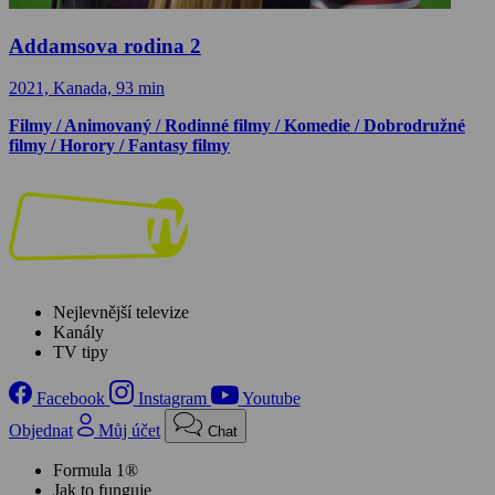
Addamsova rodina 2
2021, Kanada, 93 min
Filmy / Animovaný / Rodinné filmy / Komedie / Dobrodružné
filmy / Horory / Fantasy filmy
Nejlevnější televize
Kanály
TV tipy
Facebook
Instagram
Youtube
Objednat
Můj účet
Chat
Formula 1®
Jak to funguje