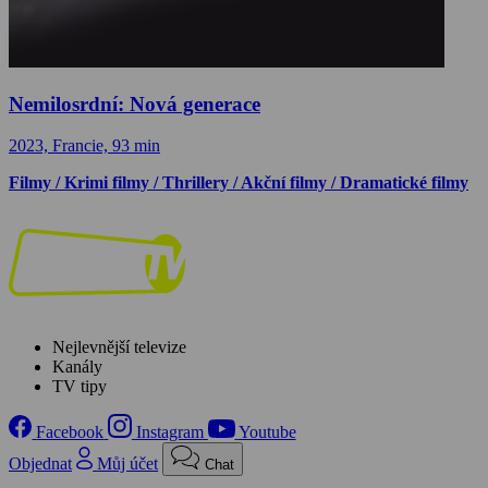
Nemilosrdní: Nová generace
2023, Francie, 93 min
Filmy / Krimi filmy / Thrillery / Akční filmy / Dramatické filmy
Nejlevnější televize
Kanály
TV tipy
Facebook
Instagram
Youtube
Objednat
Můj účet
Chat