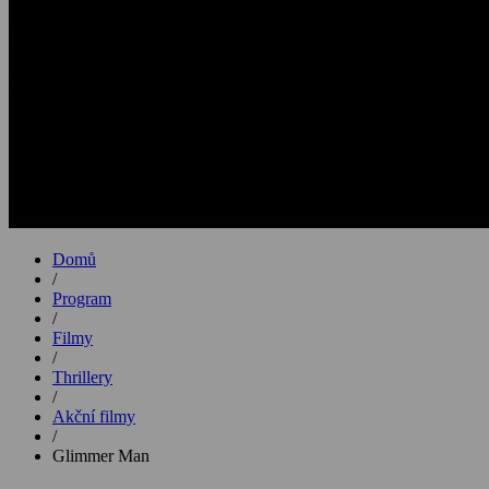
Domů
/
Program
/
Filmy
/
Thrillery
/
Akční filmy
/
Glimmer Man