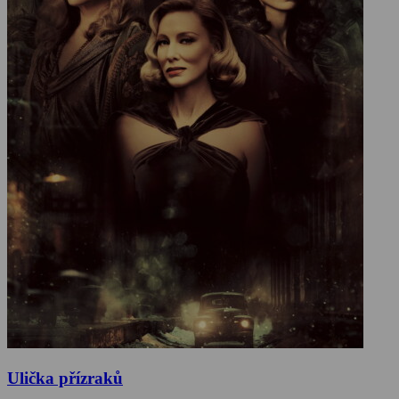
Ulička přízraků