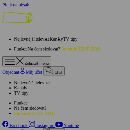
Přejít na obsah
Nejlevnější televize
Kanály
TV tipy
Funkce
Na čem sledovat?
Formule ŽIVĚ ZDE
Zobrazit menu
Objednat
Můj účet
Chat
Nejlevnější televize
Kanály
TV tipy
Funkce
Na čem sledovat?
Formule ŽIVĚ ZDE
Facebook
Instagram
Youtube