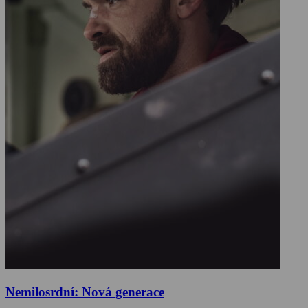
Nemilosrdní: Nová generace