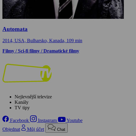
Automata
2014, USA, Bulharsko, Kanada, 109 min
Filmy / Sci-fi filmy / Dramatické filmy
Nejlevnější televize
Kanály
TV tipy
Facebook
Instagram
Youtube
Objednat
Můj účet
Chat