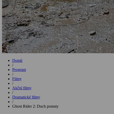
Domů
/
Program
/
Filmy
/
Akční filmy
/
Dramatické filmy
/
Ghost Rider 2: Duch pomsty