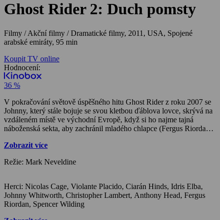
Ghost Rider 2: Duch pomsty
Filmy / Akční filmy / Dramatické filmy,
2011, USA, Spojené
arabské emiráty, 95 min
Koupit TV online
Hodnocení:
36 %
V pokračování světově úspěšného hitu Ghost Rider z roku 2007 se
Johnny, který stále bojuje se svou kletbou ďáblova lovce, skrývá na
vzdáleném místě ve východní Evropě, když si ho najme tajná
náboženská sekta, aby zachránil mladého chlapce (Fergus Riordan)
před ďáblem (Ciarn Hinds). Nejdříve se Johnny zdráhá přijmout
Zobrazit více
zodpovědnost Ghost Ridera, ale je to jediný způsob, jak ochránit
chlapce a jediná možnost pro něj, jak se navždy zbavit kletby.
Režie: Mark Neveldine
Herci: Nicolas Cage, Violante Placido, Ciarán Hinds, Idris Elba,
Johnny Whitworth, Christopher Lambert, Anthony Head, Fergus
Riordan, Spencer Wilding