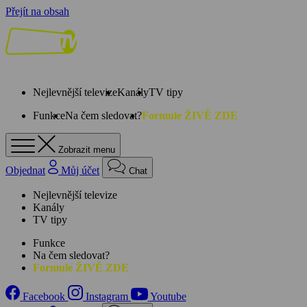
Přejít na obsah
Nejlevnější televize
Kanály
TV tipy
Funkce
Na čem sledovat?
Formule ŽIVĚ ZDE
Zobrazit menu
Objednat
Můj účet
Chat
Nejlevnější televize
Kanály
TV tipy
Funkce
Na čem sledovat?
Formule ŽIVĚ ZDE
Facebook
Instagram
Youtube