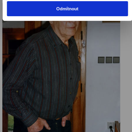
ERDEVIČKY
MICHAL VIEWEGH – pohledem JANA HŘEBEJKA
Odmítnout
EMIL ZÁTOPEK – pohledem MATEJE MINÁČE
JIŘÍ GRUŠA – pohledem JOSEFA PLATZE
MARTIN PENC – pohledem ALENY ČINČEROVÉ
JAN KAPLICKÝ – pohledem MARIE ŠANDOVÉ
JAROSLAV SVOBODA – pohledem PETRA RUTTNERA
JAN MILIČ LOCHMAN – pohledem BERNARDA ŠAFAŘÍKA
ZDENĚK FEJFAR – pohledem ZDEŇKA KOPÁČE
OTAKAR VÁVRA – pohledem JITKY NĚMCOVÉ
NADY SHAKTI – pohledem MARIE ŠANDOVÉ
ALEŠ LEBEDA – pohledem VÍTA HÁJKA
FRANTIŠEK KOŽÍK – pohledem ČEŇKA DUBYJOSEFA
PLATZE
JITKA a KVĚTA VÁLOVY – pohledem ESTER
KRUMBACHOVÉ
VLASTA PRŮCHOVÁ – pohledem IRENY GEROVÉ
FRANTIŠEK ŠŤASTNÝ – pohledem JIŘÍHO VĚRČÁKA
JIŘÍ SOVÁK – pohledem SIMONY OKTÁBCOVÉ
VÁCLAV CHALOUPKA – pohledem VIKTORA POLESNÉHO
VLASTIMIL HARAPES – pohledem ANDREY
MAJSTOROVIČ
OTAKAR MOTEJL – pohledem VĚRY CHYTILOVÉ
KAREL STEIGERWALD – pohledem OLGY SOMMEROVÉ
MIROSLAV HORNÍČEK – pohledem JANA ŠPÁTY