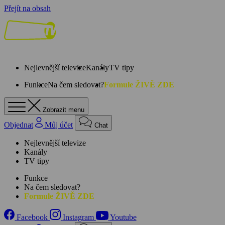
Přejít na obsah
Nejlevnější televize
Kanály
TV tipy
Funkce
Na čem sledovat?
Formule ŽIVĚ ZDE
Zobrazit menu
Objednat
Můj účet
Chat
Nejlevnější televize
Kanály
TV tipy
Funkce
Na čem sledovat?
Formule ŽIVĚ ZDE
Facebook
Instagram
Youtube