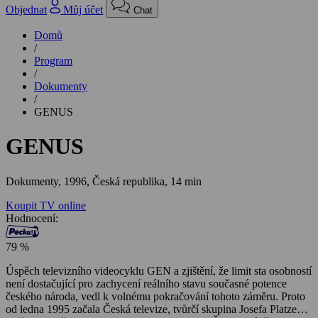
Objednat
Můj účet
Chat
Domů
/
Program
/
Dokumenty
/
GENUS
GENUS
Dokumenty,
1996, Česká republika, 14 min
Koupit TV online
Hodnocení:
79 %
Úspěch televizního videocyklu GEN a zjištění, že limit sta osobností
není dostačující pro zachycení reálního stavu současné potence
českého národa, vedl k volnému pokračování tohoto záměru. Proto
od ledna 1995 začala Česká televize, tvůrčí skupina Josefa Platze