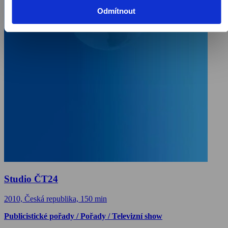
Odmítnout
Studio ČT24
2010, Česká republika, 150 min
Publicistické pořady / Pořady / Televizní show