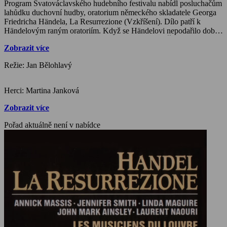
Program Svatováclavského hudebního festivalu nabídl posluchačům
lahůdku duchovní hudby, oratorium německého skladatele Georga
Friedricha Händela, La Resurrezione (Vzkříšení). Dílo patří k
Händelovým raným oratoriím. Když se Händelovi nepodařilo dobýt
operní baštu té doby – italské Benátky, vrátil se do Říma a tady
Zobrazit více
oratorium na libreto Sigismonda Capaceho zkomponoval.
Premiérově je uvedl o velikonočních svátcích v roce 1708. V
Režie: Jan Bělohlavý
hudebním dokumentu se přeneseme na zkoušky orchestru se sólisty
a následně do kostela sv. Václava v Opavě, kde oratorium zaznělo v
podání špičkového českého hudebního tělesa Collegium 1704, které
Herci: Martina Janková
se zaměřuje na barokní hudbu v její původní interpretaci. Tentokrát
si ke spolupráci pozvalo, mimo další skvělé sólisty, rodačku z
Zobrazit více
Orlové, Martinu Jankovou, hvězdu operní scény v Curychu.
Pořad aktuálně není v nabídce