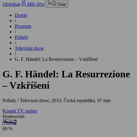
Objednat
Můj účet
Chat
Domů
/
Program
/
Pořady
/
Televizní show
/
G. F. Händel: La Resurrezione – Vzkříšení
G. F. Händel: La Resurrezione
– Vzkříšení
Pořady / Televizní show,
2010, Česká republika, 97 min
Koupit TV online
Hodnocení:
69 %