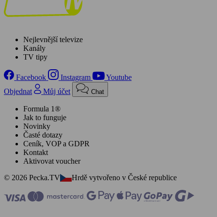
Nejlevnější televize
Kanály
TV tipy
Facebook
Instagram
Youtube
Objednat
Můj účet
Chat
Formula 1®
Jak to funguje
Novinky
Časté dotazy
Ceník, VOP a GDPR
Kontakt
Aktivovat voucher
© 2026 Pecka.TV
Hrdě vytvořeno v České republice