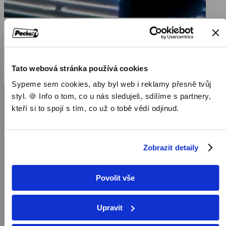
Počasí
Česká republika, 1 min
Tato webová stránka používá cookies
Publicistické pořady / Pořady / Televizní show
Sypeme sem cookies, aby byl web i reklamy přesně tvůj
styl. 🍪 Info o tom, co u nás sleduješ, sdílíme s partnery,
kteří si to spojí s tím, co už o tobě vědí odjinud.
Zobrazit detaily
Povolit vše
Upravit