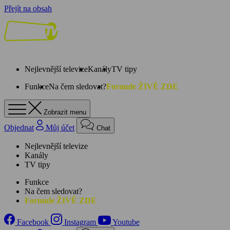
Přejít na obsah
Nejlevnější televize
Kanály
TV tipy
Funkce
Na čem sledovat?
Formule ŽIVĚ ZDE
Zobrazit menu
Objednat
Můj účet
Chat
Nejlevnější televize
Kanály
TV tipy
Funkce
Na čem sledovat?
Formule ŽIVĚ ZDE
Facebook
Instagram
Youtube