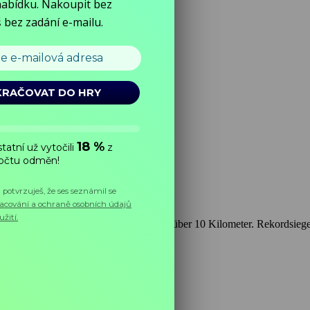
88 statt. Seit 2003 gibt Läufe über 5 und über 10 Kilometer. Rekordsie