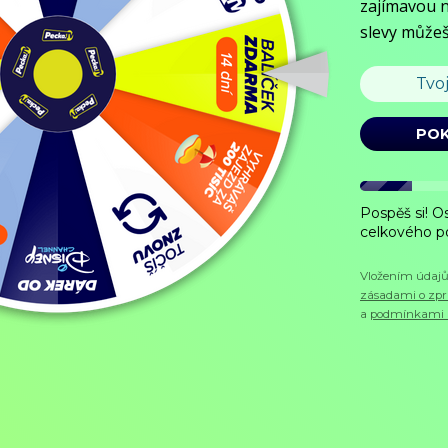
Objednat
Můj účet
Chat
Domů
/
Program
/
Sport
/
Frauenlauf 2021 Wien
Frauenlauf 2021 Wien
Sport,
2026, 15 min
Koupit TV online
Die Laufveranstaltung nur für Frauen im Wiener Prater findet seit 19
Zobrazit více
Pořad aktuálně není v nabídce