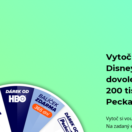
Přejít na obsah
Nejlevnější televize
Kanály
TV tipy
Funkce
Na čem sledovat?
Formule ŽIVĚ ZDE
Zobrazit menu
Objednat
Můj účet
Chat
Nejlevnější televize
Kanály
TV tipy
Funkce
Na čem sledovat?
Formule ŽIVĚ ZDE
Facebook
Instagram
Youtube