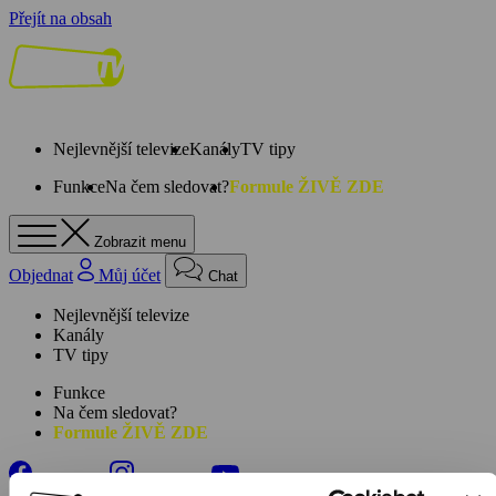
Přejít na obsah
Nejlevnější televize
Kanály
TV tipy
Funkce
Na čem sledovat?
Formule ŽIVĚ ZDE
Zobrazit menu
Objednat
Můj účet
Chat
Nejlevnější televize
Kanály
TV tipy
Funkce
Na čem sledovat?
Formule ŽIVĚ ZDE
Facebook
Instagram
Youtube