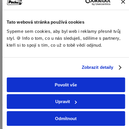
Objednat
Můj účet
Chat
Domů
/
Tato webová stránka používá cookies
Program
/
Sypeme sem cookies, aby byl web i reklamy přesně tvůj
Sport
styl. 🍪 Info o tom, co u nás sleduješ, sdílíme s partnery,
/
kteří si to spojí s tím, co už o tobě vědí odjinud.
Fortinet Founders Cup
Fortinet Founders Cup
Zobrazit detaily
Sport,
120 min
Koupit TV online
Povolit vše
Sharon Heights GCC, Menlo Park, California
Upravit
Zobrazit více
Pořad aktuálně není v nabídce
Odmítnout