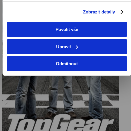
Zobrazit detaily
Povolit vše
Upravit
Odmítnout