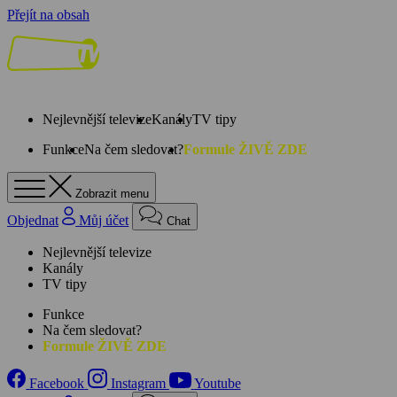
Přejít na obsah
Nejlevnější televize
Kanály
TV tipy
Funkce
Na čem sledovat?
Formule ŽIVĚ ZDE
Zobrazit menu
Objednat
Můj účet
Chat
Nejlevnější televize
Kanály
TV tipy
Funkce
Na čem sledovat?
Formule ŽIVĚ ZDE
Facebook
Instagram
Youtube