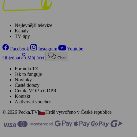
Nejlevnější televize
Kanály
TV tipy
Facebook
Instagram
Youtube
Objednat
Můj účet
Chat
Formula 1®
Jak to funguje
Novinky
Časté dotazy
Ceník, VOP a GDPR
Kontakt
Aktivovat voucher
© 2026 Pecka.TV
Hrdě vytvořeno v České republice