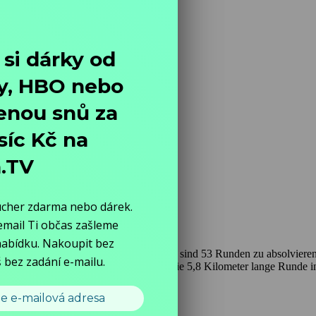
g
 dem Suzuka International Racing Course sind 53 Runden zu absolvier
 einen Rundenrekord auf. Er bewältigte die 5,8 Kilometer lange Runde 