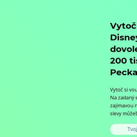
Objednat
Můj účet
Chat
Domů
/
Program
/
Sport
/
Motosport
/
Formel 1 – GP Japan, Qualifying
Formel 1 – GP Japan, Qualifyin
Sport / Motosport,
2026, 90 min
Koupit TV online
Der Große Preis von Japan wird seit 1987 jährlich ausgetragen. Auf
entspricht. Lewis Hamilton stellte bei der Austragung im Jahre 2019
Zobrazit více
Pořad aktuálně není v nabídce