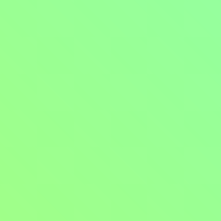
Top Gear
1978, Velká Británie, 60 min
Sport / Motosport