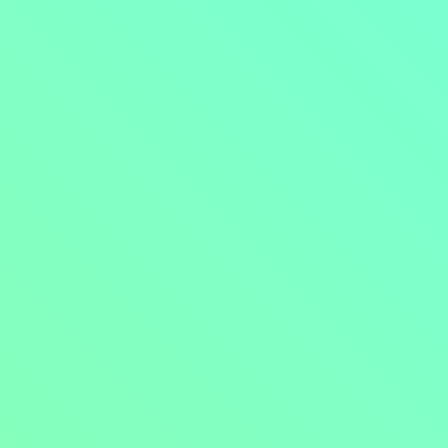
Přejít na obsah
Nejlevnější televize
Kanály
TV tipy
Funkce
Na čem sledovat?
Formule ŽIVĚ ZDE
Zobrazit menu
Objednat
Můj účet
Chat
Nejlevnější televize
Kanály
TV tipy
Funkce
Na čem sledovat?
Formule ŽIVĚ ZDE
Facebook
Instagram
Youtube