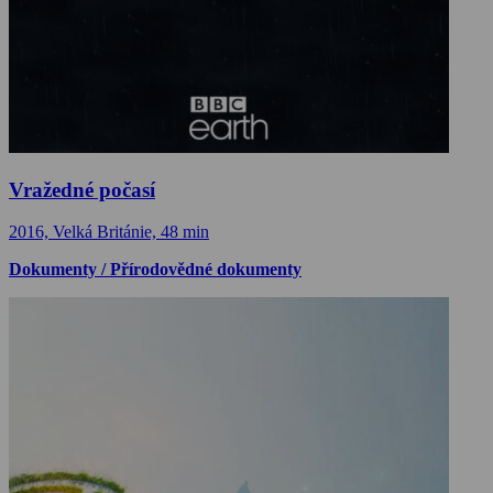
Vražedné počasí
2016, Velká Británie, 48 min
Dokumenty / Přírodovědné dokumenty