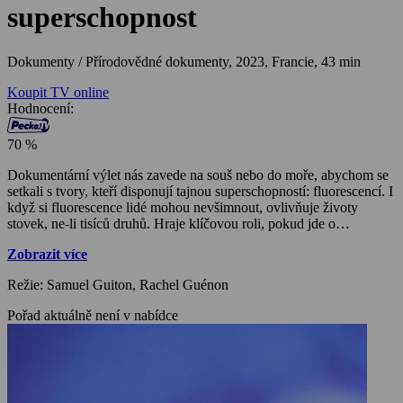
superschopnost
Dokumenty / Přírodovědné dokumenty,
2023, Francie, 43 min
Koupit TV online
Hodnocení:
70 %
Dokumentární výlet nás zavede na souš nebo do moře, abychom se
setkali s tvory, kteří disponují tajnou superschopností: fluorescencí. I
když si fluorescence lidé mohou nevšimnout, ovlivňuje životy
stovek, ne-li tisíců druhů. Hraje klíčovou roli, pokud jde o
nárokování si teritoria, reprodukci, přežití a predaci. Použijeme
Zobrazit více
specializované vybavení, abychom vyměnili zrak Homo sapiens za
zrak, který je více zvířecí. Konečně uvidíme svět ve fluorescenci a
Režie: Samuel Guiton, Rachel Guénon
budeme se snažit rozluštit jeho záhady. Zveme diváky, aby poznali
alternativní verzi našeho světa, kde se zdá, že i ti nejtriviálnější
Pořad aktuálně není v nabídce
tvorové vyskočili přímo z fantazie sci-fi spisovatele. Vstoupíme do
mimozemské snové krajiny ovládané barvami a světlem. Film o
100% divoké přírodě, který objeví fascinující, fluorescenční flóru a
faunu našeho světa.