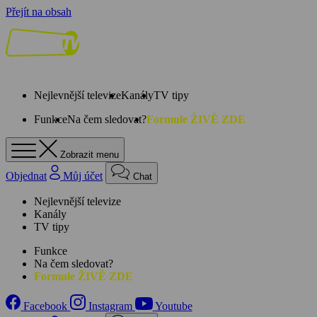
Přejít na obsah
Nejlevnější televize
Kanály
TV tipy
Funkce
Na čem sledovat?
Formule ŽIVĚ ZDE
Zobrazit menu
Objednat
Můj účet
Chat
Nejlevnější televize
Kanály
TV tipy
Funkce
Na čem sledovat?
Formule ŽIVĚ ZDE
Facebook
Instagram
Youtube