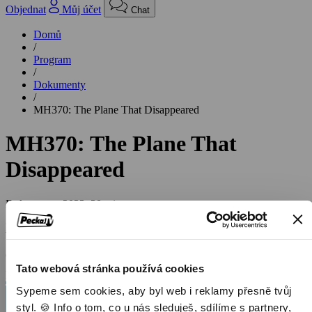
Objednat
Můj účet
Chat
Domů
/
Program
/
Dokumenty
/
MH370: The Plane That Disappeared
MH370: The Plane That
Disappeared
Dokumenty,
2023, 30 min
Koupit TV online
Zobrazit více
Tato webová stránka používá cookies
Pořad aktuálně není v nabídce
Sypeme sem cookies, aby byl web i reklamy přesně tvůj
styl. 🍪 Info o tom, co u nás sleduješ, sdílíme s partnery,