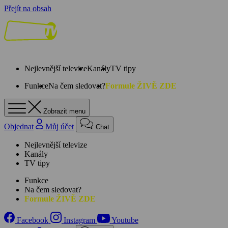
Přejít na obsah
Nejlevnější televize
Kanály
TV tipy
Funkce
Na čem sledovat?
Formule ŽIVĚ ZDE
Zobrazit menu
Objednat
Můj účet
Chat
Nejlevnější televize
Kanály
TV tipy
Funkce
Na čem sledovat?
Formule ŽIVĚ ZDE
Facebook
Instagram
Youtube