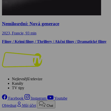
Nemilosrdní: Nová generace
2023, Francie, 93 min
Filmy / Krimi filmy / Thrillery / Akční filmy / Dramatické filmy
Nejlevnější televize
Kanály
TV tipy
Facebook
Instagram
Youtube
Objednat
Můj účet
Chat