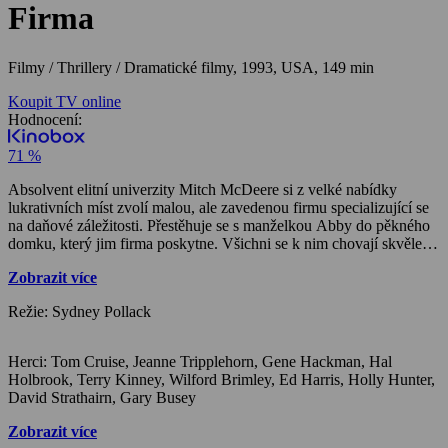
Firma
Filmy / Thrillery / Dramatické filmy,
1993, USA, 149 min
Koupit TV online
Hodnocení:
71 %
Absolvent elitní univerzity Mitch McDeere si z velké nabídky
lukrativních míst zvolí malou, ale zavedenou firmu specializující se
na daňové záležitosti. Přestěhuje se s manželkou Abby do pěkného
domku, který jim firma poskytne. Všichni se k nim chovají skvěle a
dostane se jim ujištění, že společnost klade důraz na rodinný život.
Zobrazit více
Jenže velmi záhy se začnou vynořovat první mráčky…
Režie: Sydney Pollack
Herci: Tom Cruise, Jeanne Tripplehorn, Gene Hackman, Hal
Holbrook, Terry Kinney, Wilford Brimley, Ed Harris, Holly Hunter,
David Strathairn, Gary Busey
Zobrazit více