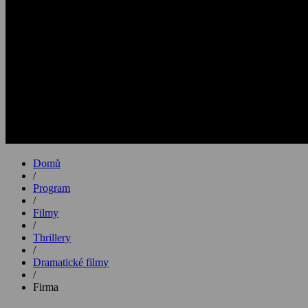
Domů
/
Program
/
Filmy
/
Thrillery
/
Dramatické filmy
/
Firma