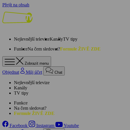
Přejít na obsah
Nejlevnější televize
Kanály
TV tipy
Funkce
Na čem sledovat?
Formule ŽIVĚ ZDE
Zobrazit menu
Objednat
Můj účet
Chat
Nejlevnější televize
Kanály
TV tipy
Funkce
Na čem sledovat?
Formule ŽIVĚ ZDE
Facebook
Instagram
Youtube