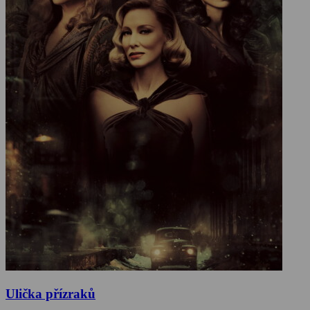
Ulička přízraků