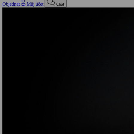
Objednat
Můj účet
Chat