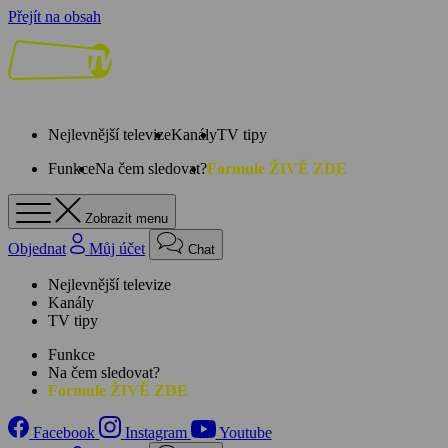
Přejít na obsah
Nejlevnější televize
Kanály
TV tipy
Funkce
Na čem sledovat?
Formule ŽIVĚ ZDE
Zobrazit menu
Objednat
Můj účet
Chat
Nejlevnější televize
Kanály
TV tipy
Funkce
Na čem sledovat?
Formule ŽIVĚ ZDE
Facebook
Instagram
Youtube