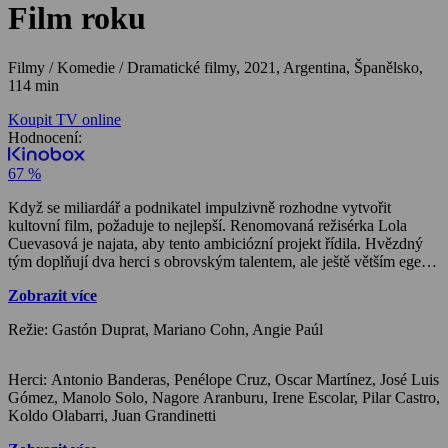
Film roku
Filmy / Komedie / Dramatické filmy,
2021, Argentina, Španělsko,
114 min
Koupit TV online
Hodnocení:
67 %
Když se miliardář a podnikatel impulzivně rozhodne vytvořit
kultovní film, požaduje to nejlepší. Renomovaná režisérka Lola
Cuevasová je najata, aby tento ambiciózní projekt řídila. Hvězdný
tým doplňují dva herci s obrovským talentem, ale ještě větším egem:
hollywoodský srdcař Félix Rivero a radikální divadelní herec Iván
Zobrazit více
Torres. Oba jsou legendy, ale ne zrovna nejlepší přátelé. V sérii stále
výstřednějších zkoušek, které Lola připravuje, se Félix a Iván musí
Režie: Gastón Duprat, Mariano Cohn, Angie Paúl
postavit nejen jeden druhému, ale i svým vlastním odkazům. Kdo
zůstane, až se kamery konečně rozjedou?
Herci: Antonio Banderas, Penélope Cruz, Oscar Martínez, José Luis
Gómez, Manolo Solo, Nagore Aranburu, Irene Escolar, Pilar Castro,
Koldo Olabarri, Juan Grandinetti