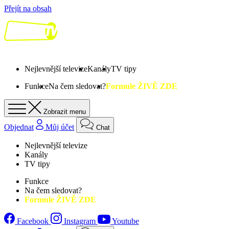
Přejít na obsah
Nejlevnější televize
Kanály
TV tipy
Funkce
Na čem sledovat?
Formule ŽIVĚ ZDE
Zobrazit menu
Objednat
Můj účet
Chat
Nejlevnější televize
Kanály
TV tipy
Funkce
Na čem sledovat?
Formule ŽIVĚ ZDE
Facebook
Instagram
Youtube