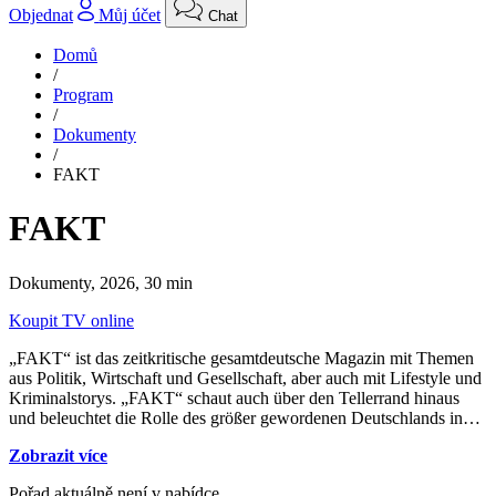
Objednat
Můj účet
Chat
Domů
/
Program
/
Dokumenty
/
FAKT
FAKT
Dokumenty,
2026, 30 min
Koupit TV online
„FAKT“ ist das zeitkritische gesamtdeutsche Magazin mit Themen
aus Politik, Wirtschaft und Gesellschaft, aber auch mit Lifestyle und
Kriminalstorys. „FAKT“ schaut auch über den Tellerrand hinaus
und beleuchtet die Rolle des größer gewordenen Deutschlands in
Europa und der Welt.
Zobrazit více
Pořad aktuálně není v nabídce