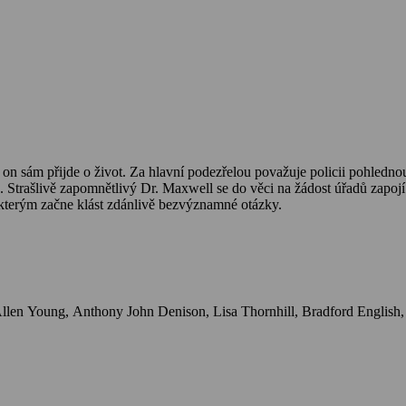
sám přijde o život. Za hlavní podezřelou považuje policii pohlednou i
. Strašlivě zapomnětlivý Dr. Maxwell se do věci na žádost úřadů zapoj
kterým začne klást zdánlivě bezvýznamné otázky.