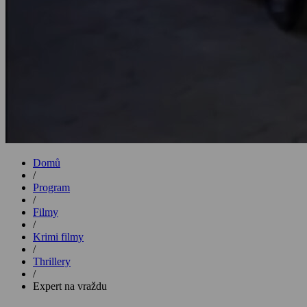
Domů
/
Program
/
Filmy
/
Krimi filmy
/
Thrillery
/
Expert na vraždu