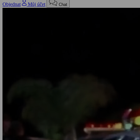
Objednat
Můj účet
Chat