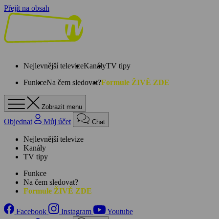
Přejít na obsah
Nejlevnější televize
Kanály
TV tipy
Funkce
Na čem sledovat?
Formule ŽIVĚ ZDE
Zobrazit menu
Objednat
Můj účet
Chat
Nejlevnější televize
Kanály
TV tipy
Funkce
Na čem sledovat?
Formule ŽIVĚ ZDE
Facebook
Instagram
Youtube