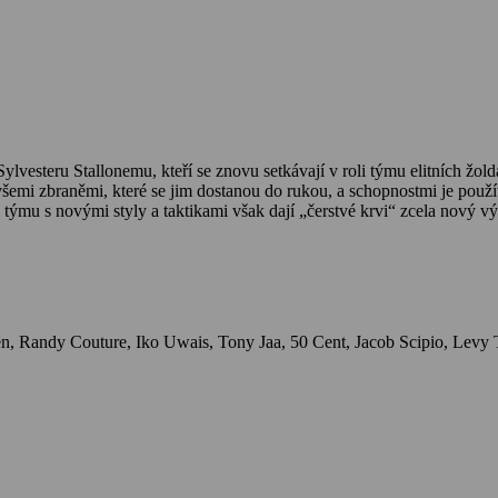
esteru Stallonemu, kteří se znovu setkávají v roli týmu elitních žold
emi zbraněmi, které se jim dostanou do rukou, a schopnostmi je použít
týmu s novými styly a taktikami však dají „čerstvé krvi“ zcela nový v