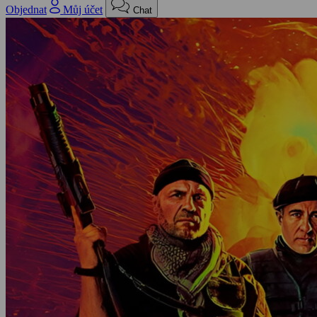
Objednat
Můj účet
Chat