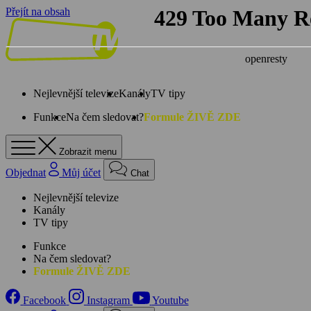
Přejít na obsah
Nejlevnější televize
Kanály
TV tipy
Funkce
Na čem sledovat?
Formule ŽIVĚ ZDE
Zobrazit menu
Objednat
Můj účet
Chat
Nejlevnější televize
Kanály
TV tipy
Funkce
Na čem sledovat?
Formule ŽIVĚ ZDE
Facebook
Instagram
Youtube