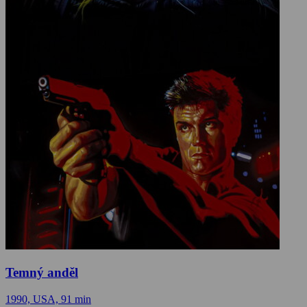
Temný anděl
1990, USA, 91 min