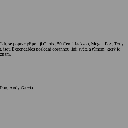
áků, se poprvé připojují Curtis „50 Cent“ Jackson, Megan Fox, Tony
, jsou Expendables poslední obrannou linií světa a týmem, který je
ýznam.
Herci: Jason Statham, Sylvester Stallone, Megan Fox, Dolph Lundgren, Randy Couture, Iko Uwais, Tony Jaa, 50 Cent, Jacob Scipio, Levy Tran, Andy Garcia