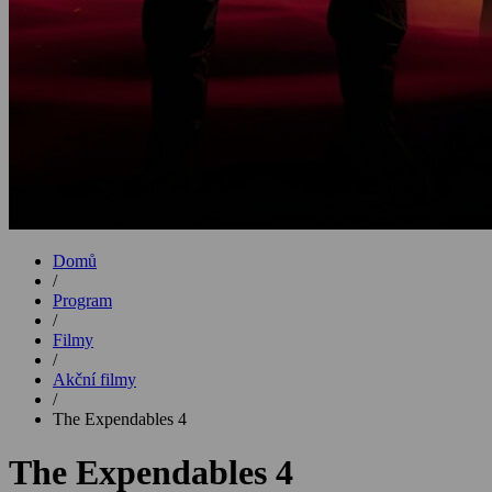
Domů
/
Program
/
Filmy
/
Akční filmy
/
The Expendables 4
The Expendables 4