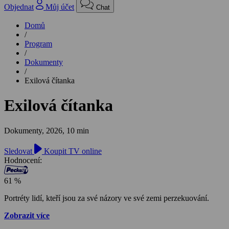
Objednat
Můj účet
Chat
Domů
/
Program
/
Dokumenty
/
Exilová čítanka
Exilová čítanka
Dokumenty,
2026, 10 min
Sledovat
Koupit TV online
Hodnocení:
61 %
Portréty lidí, kteří jsou za své názory ve své zemi perzekuování.
Zobrazit více