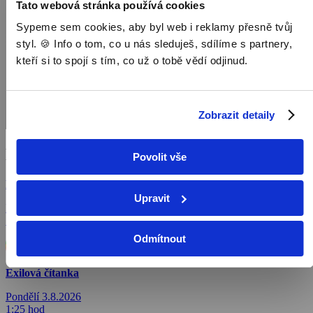
Tato webová stránka používá cookies
Sypeme sem cookies, aby byl web i reklamy přesně tvůj
styl. 🍪 Info o tom, co u nás sleduješ, sdílíme s partnery,
kteří si to spojí s tím, co už o tobě vědí odjinud.
Zobrazit detaily
Kde a kdy sledovat
Povolit vše
Exilová čítanka
Upravit
Pondělí 3.8.2026
1:15 hod
Odmítnout
Sledovat
Exilová čítanka
Pondělí 3.8.2026
1:25 hod