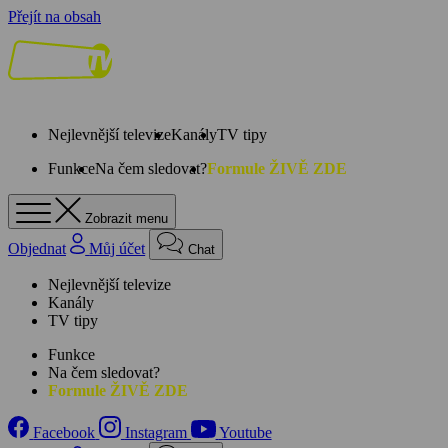
Přejít na obsah
Nejlevnější televize
Kanály
TV tipy
Funkce
Na čem sledovat?
Formule ŽIVĚ ZDE
Zobrazit menu
Objednat
Můj účet
Chat
Nejlevnější televize
Kanály
TV tipy
Funkce
Na čem sledovat?
Formule ŽIVĚ ZDE
Facebook
Instagram
Youtube