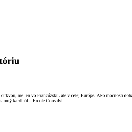
tóriu
rkvou, nie len vo Francúzsku, ale v celej Európe. Ako mocnosti dohado
namný kardinál – Ercole Consalvi.