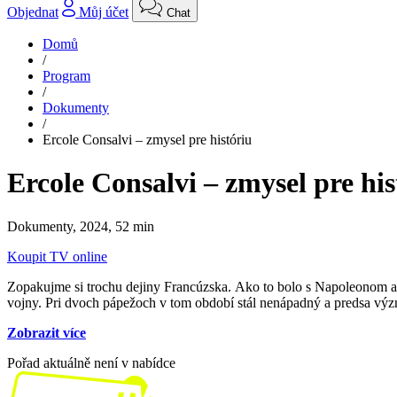
Objednat
Můj účet
Chat
Domů
/
Program
/
Dokumenty
/
Ercole Consalvi – zmysel pre históriu
Ercole Consalvi – zmysel pre his
Dokumenty,
2024, 52 min
Koupit TV online
Zopakujme si trochu dejiny Francúzska. Ako to bolo s Napoleonom a ci
vojny. Pri dvoch pápežoch v tom období stál nenápadný a predsa výz
Zobrazit více
Pořad aktuálně není v nabídce