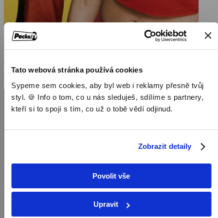
Prostě sexy
2002, USA, 88 min
Tato webová stránka používá cookies
Filmy / Komedie / Romantické filmy
Sypeme sem cookies, aby byl web i reklamy přesně tvůj
styl. 🍪 Info o tom, co u nás sleduješ, sdílíme s partnery,
kteří si to spojí s tím, co už o tobě vědí odjinud.
Zobrazit detaily
Povolit vše
Upravit