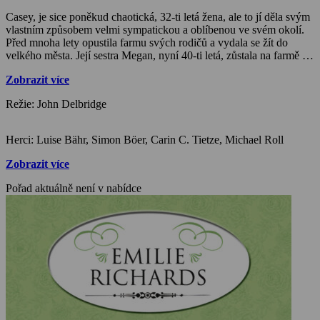
Casey, je sice poněkud chaotická, 32-ti letá žena, ale to jí děla svým
vlastním způsobem velmi sympatickou a oblíbenou ve svém okolí.
Před mnoha lety opustila farmu svých rodičů a vydala se žít do
velkého města. Její sestra Megan, nyní 40-ti letá, zůstala na farmě a
po smrti svých rodičů převzala spolu se starým předákem Joshuou
Zobrazit více
chod rodinného podniku. Nyní po mnoho letech se Casey vrací zpět
na farmu s malým hochem jménem Tommy. Nabízí se otázka, zda je
Režie: John Delbridge
Tommy její syn. Casey nehodlá říct pravdu ani své sestře. Náhoda
tomu chtěla a Casey se potkává se svým bývalým přítelem Jonem.
Toho před lety opustila ze dne na den. Jon si myslí, že malý Tommy
Herci: Luise Bähr, Simon Böer, Carin C. Tietze, Michael Roll
by mohl být jeho. Jelikož pracuje jako státní zástupce, pustí se do
vyšetřovaní ohledně Tommyho, náhle zjišťuje, že hoch není jeho,
Zobrazit více
ale ani Casey není jeho matka. V zoufalé snaze chránit Tommyho
před násilnými pěstouny, ho Casey unesla a utekla s ním mimo
Pořad aktuálně není v nabídce
město. Jelikož se opět probouzejí mezi Casey a Jonem dřívější city,
snaží se jí ochránit, ale je si velmi dobře vědom toho, jaký dopad by
to mělo na jeho kariéru…