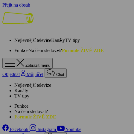
Přejít na obsah
Nejlevnější televize
Kanály
TV tipy
Funkce
Na čem sledovat?
Formule ŽIVĚ ZDE
Zobrazit menu
Objednat
Můj účet
Chat
Nejlevnější televize
Kanály
TV tipy
Funkce
Na čem sledovat?
Formule ŽIVĚ ZDE
Facebook
Instagram
Youtube