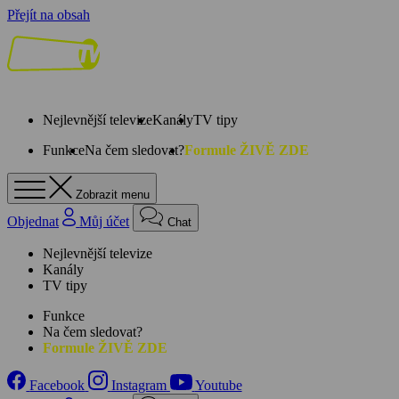
Přejít na obsah
Nejlevnější televize
Kanály
TV tipy
Funkce
Na čem sledovat?
Formule ŽIVĚ ZDE
Zobrazit menu
Objednat
Můj účet
Chat
Nejlevnější televize
Kanály
TV tipy
Funkce
Na čem sledovat?
Formule ŽIVĚ ZDE
Facebook
Instagram
Youtube