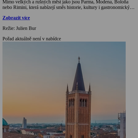
Mimo velkých a rušných měst jako jsou Parma, Modena, Boloňa
nebo Rimini, která nabízejí směs historie, kultury i gastronomických
zážitků, kraj nabízí i odlehlé oblasti v nichž lze najít bezpočet hradů.
Zobrazit více
Za zmínku stojí hrad Gropparello ležící na vysokém útesu nebo
hradní komplex Rivalta na břehu řeky Trebbia. Historie na
Režie: Julien Bur
návštěvníka dýchne i ve městě Cesenatico na břehu Jaderského
moře. Je známé díky svému přístavu a kanálu vyhloubenému v 16.
Pořad aktuálně není v nabídce
století podle plánů Leonarda da Vinciho.