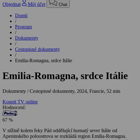
Objednat
Můj účet
Chat
Domů
/
Program
/
Dokumenty
/
Cestopisné dokumenty
/
Emilia-Romagna, srdce Itálie
Emilia-Romagna, srdce Itálie
Dokumenty / Cestopisné dokumenty,
2024, Francie, 52 min
Koupit TV online
Hodnocení:
67 %
V nížině kolem řeky Pád oddělující hornatý sever Itálie od
Apeninského poloostrova se rozkládá region Emilia-Romagna.