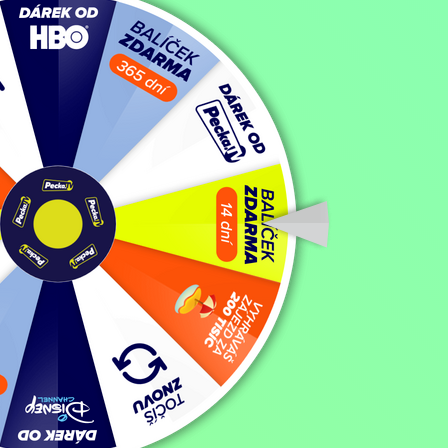
Eiffel
Filmy / Romantické filmy / Dramatické filmy,
2021, Německo, Franci
Koupit TV online
Hodnocení:
63 %
Vláda žádá Eiffela, aby navrhl něco velkolepého pro Světovou výstavu
minulosti.
Zobrazit více
Režie: Martin Bourboulon
Zobrazit více
Pořad aktuálně není v nabídce