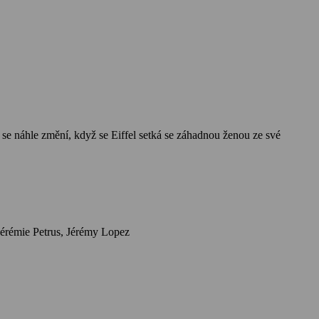
 se náhle změní, když se Eiffel setká se záhadnou ženou ze své
Herci: Romain Duris, Emma Mackey, Pierre Deladonchamps, Armande Boulanger, Andranic Manet, Alexandre Steiger, Philippe Hérisson, Jérémie Petrus, Jérémy Lopez