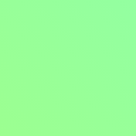
Mohlo by vás také bavit