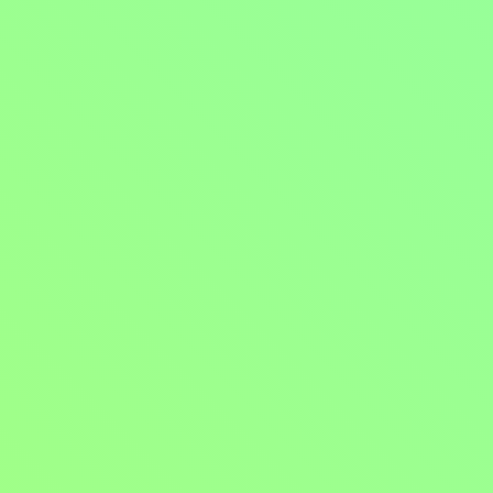
Špionáž