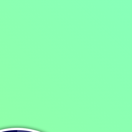
Domů
/
Program
/
Filmy
/
Romantické filmy
/
Dramatické filmy
/
Eiffel