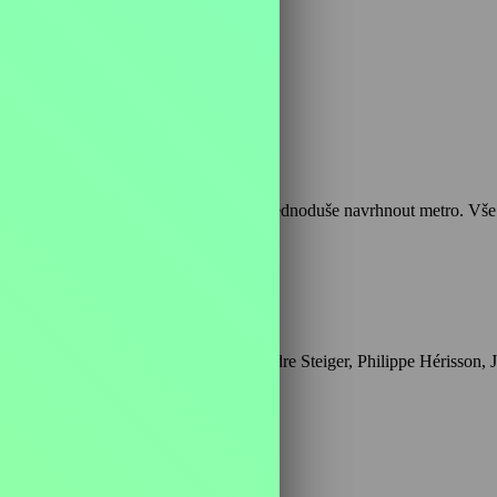
e, Belgie, 108 min
 v Paříži v roce 1889, ale Eiffel chce jednoduše navrhnout metro. Vše