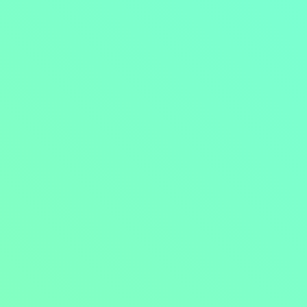
Přejít na obsah
Nejlevnější televize
Kanály
TV tipy
Funkce
Na čem sledovat?
Formule ŽIVĚ ZDE
Zobrazit menu
Objednat
Můj účet
Chat
Nejlevnější televize
Kanály
TV tipy
Funkce
Na čem sledovat?
Formule ŽIVĚ ZDE
Facebook
Instagram
Youtube