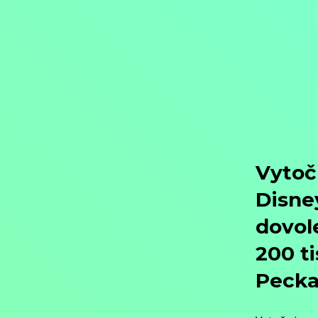
Objednat
Můj účet
Chat