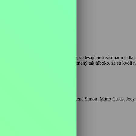
, 90 min
m ostrove. Zachráni sa iba časť posádky, s klesajúcimi zásobami jedla a
sebazáchrany je v mysliach niektorých zakorenený tak hlboko, že sú k