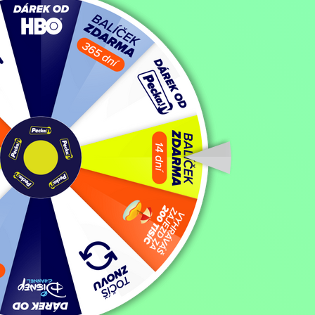
Eden
Filmy / Thrillery / Dramatické filmy,
2014, USA, Malajsie, Španělsko
Koupit TV online
Hodnocení:
50 %
Lietadlo vracajúce sa s členmi futbalového tímu stroskotá na opusteno
zachrániť a ako si obstarať potravu, čoskoro všetci zistia, že pud 
Zobrazit více
Režie: Shyam Madiraju
Zobrazit více
Pořad aktuálně není v nabídce