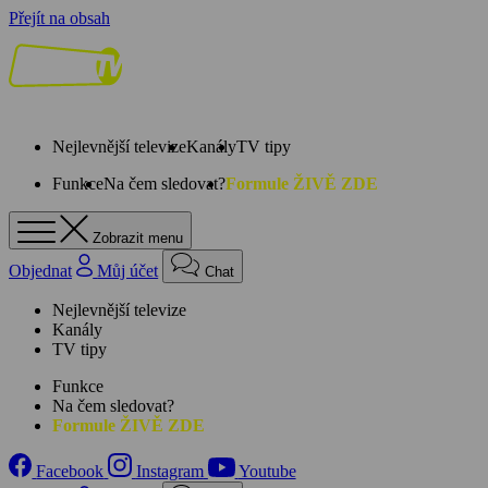
Přejít na obsah
Nejlevnější televize
Kanály
TV tipy
Funkce
Na čem sledovat?
Formule ŽIVĚ ZDE
Zobrazit menu
Objednat
Můj účet
Chat
Nejlevnější televize
Kanály
TV tipy
Funkce
Na čem sledovat?
Formule ŽIVĚ ZDE
Facebook
Instagram
Youtube