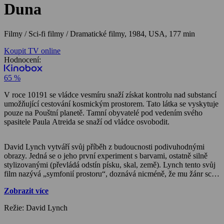
Duna
Filmy / Sci-fi filmy / Dramatické filmy,
1984, USA, 177 min
Koupit TV online
Hodnocení:
65 %
V roce 10191 se vládce vesmíru snaží získat kontrolu nad substancí
umožňující cestování kosmickým prostorem. Tato látka se vyskytuje
pouze na Pouštní planetě. Tamní obyvatelé pod vedením svého
spasitele Paula Atreida se snaží od vládce osvobodit.
David Lynch vytváří svůj příběh z budoucnosti podivuhodnými
obrazy. Jedná se o jeho první experiment s barvami, ostatně silně
stylizovanými (převládá odstín písku, skal, země). Lynch tento svůj
film nazývá „symfonií prostoru“, doznává nicméně, že mu žánr sci-
fi příliš nesedí. Film však přišel v době, kdy bylo obecenstvo již
Zobrazit více
přesyceno filmy o „hvězdných válkách“ a pro znalce Herbertova
románu nebyla jeho Lynchova verze dost uspokojivá.
Režie: David Lynch