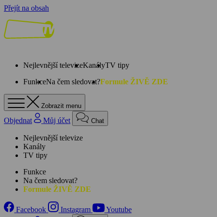
Přejít na obsah
Nejlevnější televize
Kanály
TV tipy
Funkce
Na čem sledovat?
Formule ŽIVĚ ZDE
Zobrazit menu
Objednat
Můj účet
Chat
Nejlevnější televize
Kanály
TV tipy
Funkce
Na čem sledovat?
Formule ŽIVĚ ZDE
Facebook
Instagram
Youtube