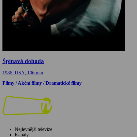
Špinavá dohoda
1986, USA, 106 min
Filmy / Akční filmy / Dramatické filmy
Nejlevnější televize
Kanály