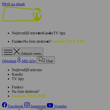
Přejít na obsah
Nejlevnější televize
Kanály
TV tipy
Funkce
Na čem sledovat?
Formule ŽIVĚ ZDE
Zobrazit menu
Objednat
Můj účet
Chat
Nejlevnější televize
Kanály
TV tipy
Funkce
Na čem sledovat?
Formule ŽIVĚ ZDE
Facebook
Instagram
Youtube