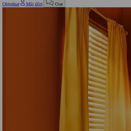
Objednat
Můj účet
Chat