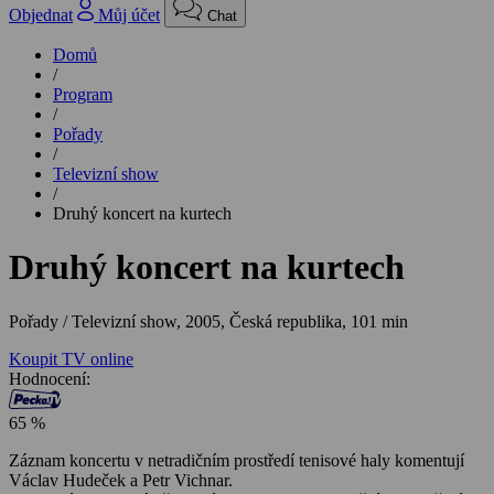
Objednat
Můj účet
Chat
Domů
/
Program
/
Pořady
/
Televizní show
/
Druhý koncert na kurtech
Druhý koncert na kurtech
Pořady / Televizní show,
2005, Česká republika, 101 min
Koupit TV online
Hodnocení:
65 %
Záznam koncertu v netradičním prostředí tenisové haly komentují
Václav Hudeček a Petr Vichnar.