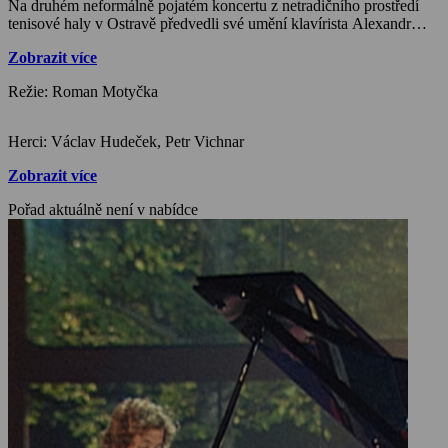
Na druhém neformálně pojatém koncertu z netradičního prostředí
tenisové haly v Ostravě předvedli své umění klavírista Alexandr
Starý, houslistka Martina Bačová, kontrabasista Jiří Slavík a další.
Zobrazit více
Mnozí z nich již dnes patří k laureátům mezinárodních festivalů a k
sólistům velkých scén. Kulturu z tenisového prostředí přiblíží
Režie: Roman Motyčka
divákům sportovní komentátor Petr Vichnar.
Herci: Václav Hudeček, Petr Vichnar
Zobrazit více
Pořad aktuálně není v nabídce