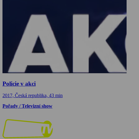
Policie v akci
2017, Česká republika, 43 min
Pořady / Televizní show