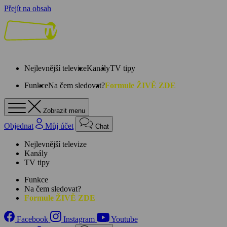
Přejít na obsah
Nejlevnější televize
Kanály
TV tipy
Funkce
Na čem sledovat?
Formule ŽIVĚ ZDE
Zobrazit menu
Objednat
Můj účet
Chat
Nejlevnější televize
Kanály
TV tipy
Funkce
Na čem sledovat?
Formule ŽIVĚ ZDE
Facebook
Instagram
Youtube