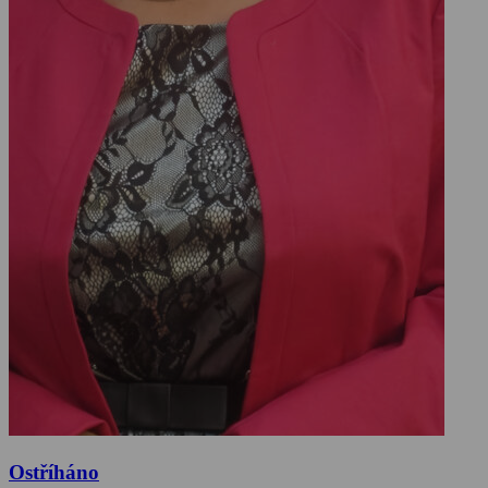
Ostříháno