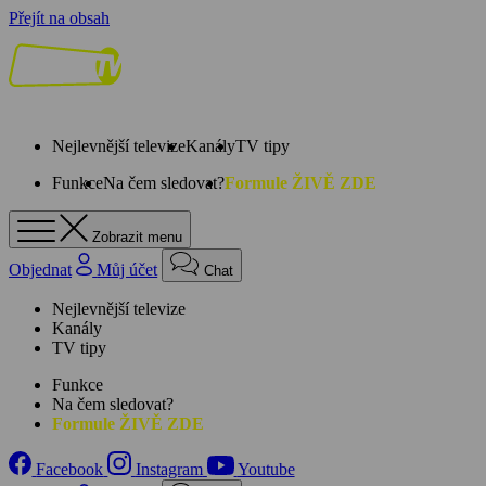
Přejít na obsah
Nejlevnější televize
Kanály
TV tipy
Funkce
Na čem sledovat?
Formule ŽIVĚ ZDE
Zobrazit menu
Objednat
Můj účet
Chat
Nejlevnější televize
Kanály
TV tipy
Funkce
Na čem sledovat?
Formule ŽIVĚ ZDE
Facebook
Instagram
Youtube