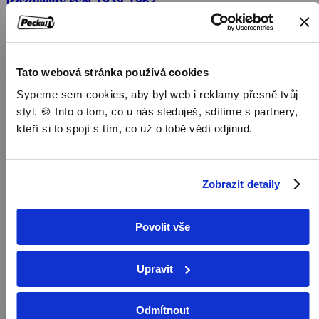
Rozdělený svět 1939-1962
2024, Německo, Polsko, Belgie, Lucembursko, 50 min
Dokumenty / Historické dokumenty
Tato webová stránka používá cookies
Sypeme sem cookies, aby byl web i reklamy přesně tvůj
styl. 🍪 Info o tom, co u nás sleduješ, sdílíme s partnery,
kteří si to spojí s tím, co už o tobě vědí odjinud.
Zobrazit detaily
Povolit vše
Upravit
Odmítnout