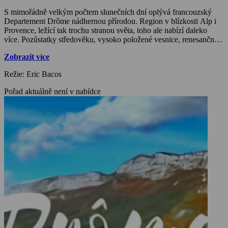
S mimořádně velkým počtem slunečních dní oplývá francouzský
Departement Drôme nádhernou přírodou. Region v blízkosti Alp i
Provence, ležící tak trochu stranou světa, toho ale nabízí daleko
více. Pozůstatky středověku, vysoko položené vesnice, renesanční
stavby i pohádkové zámky poukazující na pestrou minulost. Je to
Zobrazit více
místo, kde mají lidé možnost být sami sebou, a kde se udržují dávné
tradice.
Režie: Eric Bacos
Pořad aktuálně není v nabídce