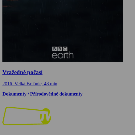
Vražedné počasí
2016, Velká Británie, 48 min
Dokumenty / Přírodovědné dokumenty