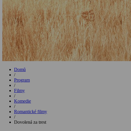
Domů
/
Program
/
Filmy
/
Komedie
/
Romantické filmy
/
Dovolená za trest