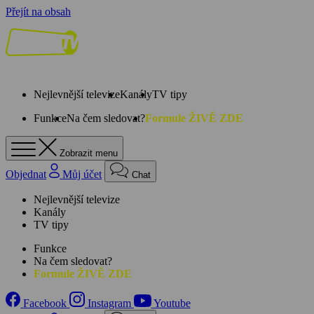
Přejít na obsah
Nejlevnější televize
Kanály
TV tipy
Funkce
Na čem sledovat?
Formule ŽIVĚ ZDE
Zobrazit menu
Objednat
Můj účet
Chat
Nejlevnější televize
Kanály
TV tipy
Funkce
Na čem sledovat?
Formule ŽIVĚ ZDE
Facebook
Instagram
Youtube