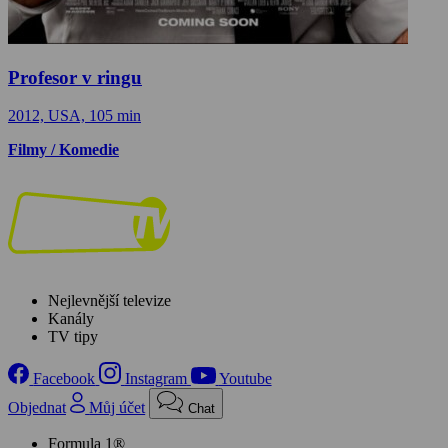
Profesor v ringu
2012, USA, 105 min
Filmy / Komedie
Nejlevnější televize
Kanály
TV tipy
Facebook
Instagram
Youtube
Objednat
Můj účet
Chat
Formula 1®