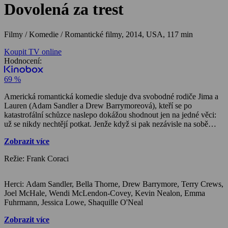
Dovolená za trest
Filmy / Komedie / Romantické filmy,
2014, USA, 117 min
Koupit TV online
Hodnocení:
69 %
Americká romantická komedie sleduje dva svobodné rodiče Jima a
Lauren (Adam Sandler a Drew Barrymoreová), kteří se po
katastrofální schůzce naslepo dokážou shodnout jen na jedné věci:
už se nikdy nechtějí potkat. Jenže když si pak nezávisle na sobě
objednají fantastickou dovolenou i se svými ratolestmi, musejí se
Zobrazit více
celý týden dělit o jediné luxusní apartmá na africkém safari. A tak si
v zájmu vlastního přežití budou muset obě naprosto rozdílné rodiny
Režie: Frank Coraci
k sobě najít cestu.
Herci: Adam Sandler, Bella Thorne, Drew Barrymore, Terry Crews,
Joel McHale, Wendi McLendon-Covey, Kevin Nealon, Emma
Fuhrmann, Jessica Lowe, Shaquille O'Neal
Zobrazit více