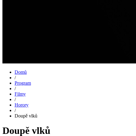
Domů
/
Program
/
Filmy
/
Horory
/
Doupě vlků
Doupě vlků