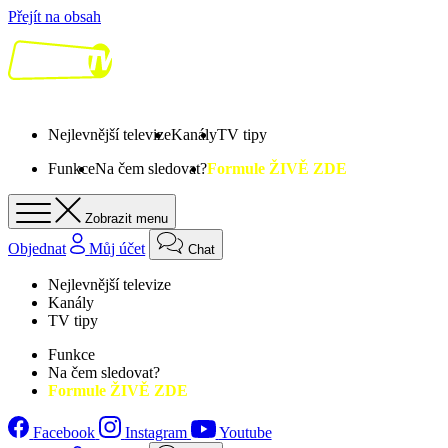
Přejít na obsah
Nejlevnější televize
Kanály
TV tipy
Funkce
Na čem sledovat?
Formule ŽIVĚ ZDE
Zobrazit menu
Objednat
Můj účet
Chat
Nejlevnější televize
Kanály
TV tipy
Funkce
Na čem sledovat?
Formule ŽIVĚ ZDE
Facebook
Instagram
Youtube