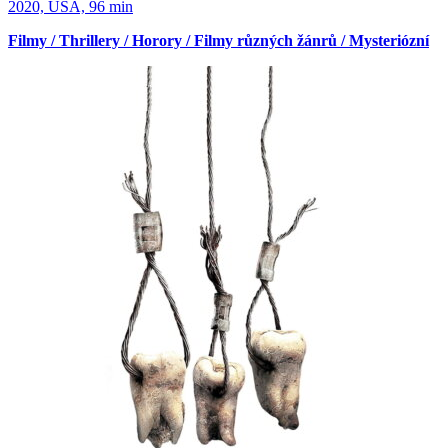
2020, USA, 96 min
Filmy / Thrillery / Horory / Filmy různých žánrů / Mysteriózní