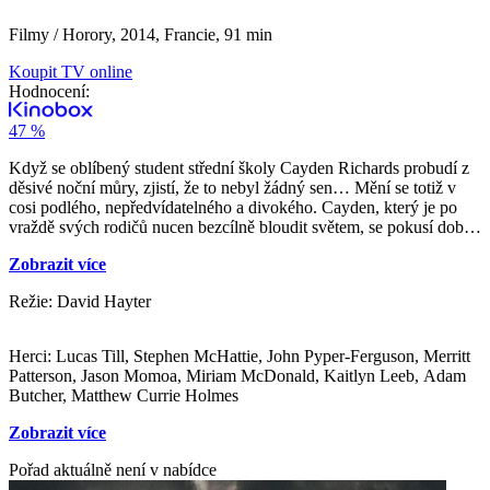
Filmy / Horory,
2014, Francie, 91 min
Koupit TV online
Hodnocení:
47 %
Když se oblíbený student střední školy Cayden Richards probudí z
děsivé noční můry, zjistí, že to nebyl žádný sen… Mění se totiž v
cosi podlého, nepředvídatelného a divokého. Cayden, který je po
vraždě svých rodičů nucen bezcílně bloudit světem, se pokusí dobrat
pravdy o tom, kým skutečně je. V odlehlém horském městečku
Zobrazit více
Lupine Ridge narazí na sobě podobné jedince, včetně krásné mladé
Angeliny, která je lapená mezi dvěma starověkými klany
Režie: David Hayter
„vlkodlaků“. A když Cayden konečně odhalí šokující pravdu o
svém původu, uvědomí si, že existuje jen jediný způsob, jak ženu
svého srdce zachránit – strašlivý boj na život a na smrt se silami ještě
Herci: Lucas Till, Stephen McHattie, John Pyper-Ferguson, Merritt
zlověstnějšími, než si kdy dovedl představit.
Patterson, Jason Momoa, Miriam McDonald, Kaitlyn Leeb, Adam
Butcher, Matthew Currie Holmes
Zobrazit více
Pořad aktuálně není v nabídce