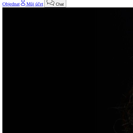
Objednat
Můj účet
Chat