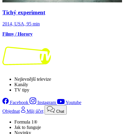
Tichý experiment
2014, USA, 95 min
Filmy / Horory
Nejlevnější televize
Kanály
TV tipy
Facebook
Instagram
Youtube
Objednat
Můj účet
Chat
Formula 1®
Jak to funguje
Novinky