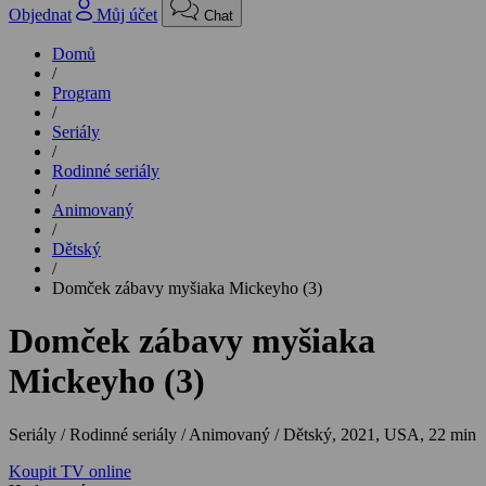
Objednat
Můj účet
Chat
Domů
/
Program
/
Seriály
/
Rodinné seriály
/
Animovaný
/
Dětský
/
Domček zábavy myšiaka Mickeyho (3)
Domček zábavy myšiaka
Mickeyho (3)
Seriály / Rodinné seriály / Animovaný / Dětský,
2021, USA, 22 min
Koupit TV online