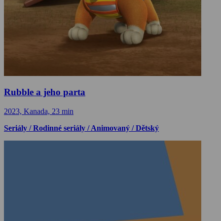
Rubble a jeho parta
2023, Kanada, 23 min
Seriály / Rodinné seriály / Animovaný / Dětský