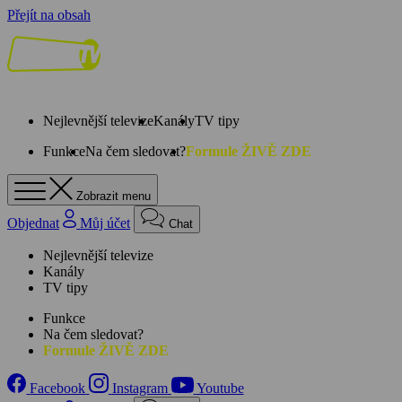
Přejít na obsah
Nejlevnější televize
Kanály
TV tipy
Funkce
Na čem sledovat?
Formule ŽIVĚ ZDE
Zobrazit menu
Objednat
Můj účet
Chat
Nejlevnější televize
Kanály
TV tipy
Funkce
Na čem sledovat?
Formule ŽIVĚ ZDE
Facebook
Instagram
Youtube