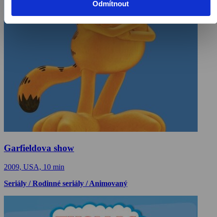
Odmítnout
Garfieldova show
2009, USA, 10 min
Seriály / Rodinné seriály / Animovaný