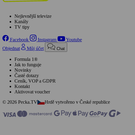
Nejlevnější televize
Kanály
TV tipy
Facebook
Instagram
Youtube
Objednat
Můj účet
Chat
Formula 1®
Jak to funguje
Novinky
Časté dotazy
Ceník, VOP a GDPR
Kontakt
Aktivovat voucher
© 2026 Pecka.TV
Hrdě vytvořeno v České republice