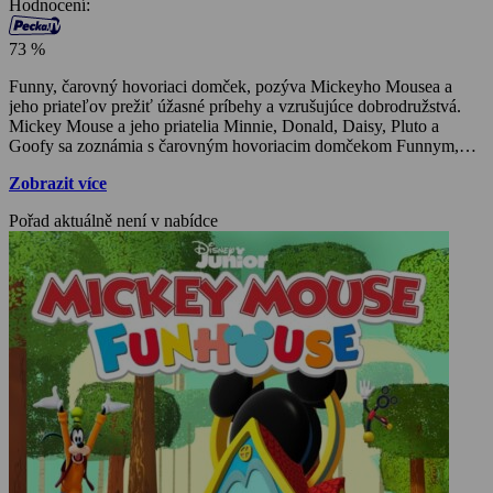
Hodnocení:
73 %
Funny, čarovný hovoriaci domček, pozýva Mickeyho Mousea a
jeho priateľov prežiť úžasné príbehy a vzrušujúce dobrodružstvá.
Mickey Mouse a jeho priatelia Minnie, Donald, Daisy, Pluto a
Goofy sa zoznámia s čarovným hovoriacim domčekom Funnym,
vďaka ktorému zažijú vzrušujúce príhody a neuveriteľné
Zobrazit více
dobrodružstvá v rôznych končinách sveta.
Pořad aktuálně není v nabídce