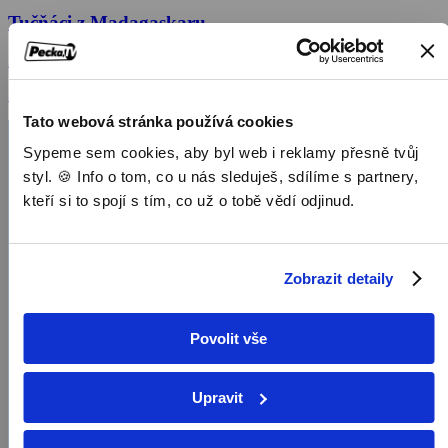
Tučňáci z Madagaskaru
2009, USA, 23 min
Seriály / Rodinné seriály / Animovaný
Tato webová stránka používá cookies
Sypeme sem cookies, aby byl web i reklamy přesně tvůj
styl. 🍪 Info o tom, co u nás sleduješ, sdílíme s partnery,
kteří si to spojí s tím, co už o tobě vědí odjinud.
Zobrazit detaily
Povolit vše
Upravit