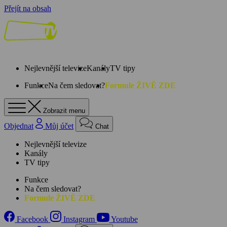
Přejít na obsah
Nejlevnější televize
Kanály
TV tipy
Funkce
Na čem sledovat?
Formule ŽIVĚ ZDE
Zobrazit menu
Objednat
Můj účet
Chat
Nejlevnější televize
Kanály
TV tipy
Funkce
Na čem sledovat?
Formule ŽIVĚ ZDE
Facebook
Instagram
Youtube