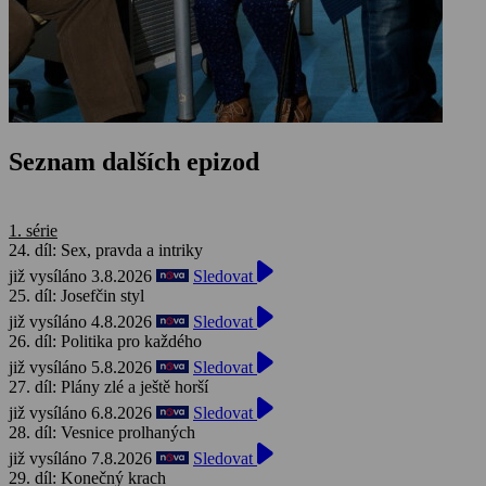
Seznam dalších epizod
1. série
24. díl: Sex, pravda a intriky
již vysíláno 3.8.2026
Sledovat
25. díl: Josefčin styl
již vysíláno 4.8.2026
Sledovat
26. díl: Politika pro každého
již vysíláno 5.8.2026
Sledovat
27. díl: Plány zlé a ještě horší
již vysíláno 6.8.2026
Sledovat
28. díl: Vesnice prolhaných
již vysíláno 7.8.2026
Sledovat
29. díl: Konečný krach