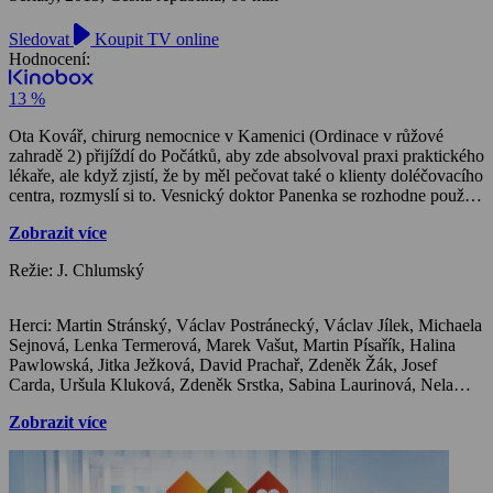
Sledovat
Koupit TV online
Hodnocení:
13 %
Ota Kovář, chirurg nemocnice v Kamenici (Ordinace v růžové
zahradě 2) přijíždí do Počátků, aby zde absolvoval praxi praktického
lékaře, ale když zjistí, že by měl pečovat také o klienty doléčovacího
centra, rozmyslí si to. Vesnický doktor Panenka se rozhodne použít
malou lež na to, aby Otu v Počátkách udržel.
Zobrazit více
Režie: J. Chlumský
Herci: Martin Stránský, Václav Postránecký, Václav Jílek, Michaela Sejnová, Lenka Termerová, Marek Vašut, Martin Písařík, Halina Pawlowská, Jitka Ježková, David Prachař, Zdeněk Žák, Josef Carda, Uršula Kluková, Zdeněk Srstka, Sabina Laurinová, Nela Boudová, Zdeněk Piškula, Zdeněk Dušek, Pavlína Mourková, Petr Franěk, Jakub Kohák, Josef Láska, Milan Slepička, Zdena Herfortová, Gustav Bubník, Lumír Tuček, Roman Havelka, Lenka Švejdová, Roman Tomeš, Andrej Lekeš, Jindřich Kout, Anna Polcarová, Simona Prasková, Martin Šverma, Martin Simandl, Naďa Konvalinková, Josef Dvořák, Iva Janžurová, Kateřina Bláhová, Dagmar Křížová, Martin Preiss,
Zobrazit více