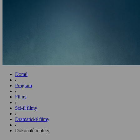
Domů
/
Program
/
Filmy
/
Sci-fi filmy
/
Dramatické filmy
/
Dokonalé repliky