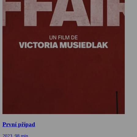
První případ
2023, 98 min