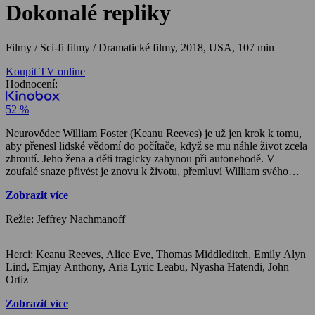
Dokonalé repliky
Filmy / Sci-fi filmy / Dramatické filmy,
2018, USA, 107 min
Koupit TV online
Hodnocení:
52 %
Neurovědec William Foster (Keanu Reeves) je už jen krok k tomu,
aby přenesl lidské vědomí do počítače, když se mu náhle život zcela
zhroutí. Jeho žena a děti tragicky zahynou při autonehodě. V
zoufalé snaze přivést je znovu k životu, přemluví William svého
kolegu (Thomas Middleditch), aby jejich těla tajně naklonovali a
Zobrazit více
vytvořili dokonalé repliky. William ovšem záhy čelí Sophiině
volbě – musí rozhodnout, kteří tři z jeho nejbližších budou žít dál.
Režie: Jeffrey Nachmanoff
Všichni čtyři totiž naklonovaní být nemohou…
Herci: Keanu Reeves, Alice Eve, Thomas Middleditch, Emily Alyn
Lind, Emjay Anthony, Aria Lyric Leabu, Nyasha Hatendi, John
Ortiz
Zobrazit více