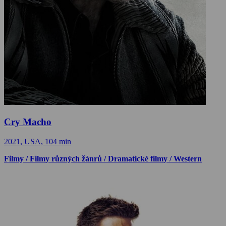
Cry Macho
2021, USA, 104 min
Filmy / Filmy různých žánrů / Dramatické filmy / Western