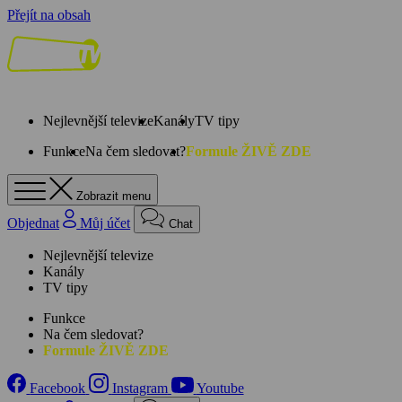
Přejít na obsah
Nejlevnější televize
Kanály
TV tipy
Funkce
Na čem sledovat?
Formule ŽIVĚ ZDE
Zobrazit menu
Objednat
Můj účet
Chat
Nejlevnější televize
Kanály
TV tipy
Funkce
Na čem sledovat?
Formule ŽIVĚ ZDE
Facebook
Instagram
Youtube