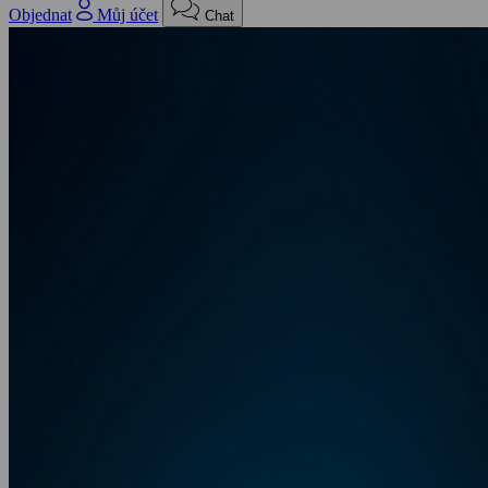
Objednat
Můj účet
Chat