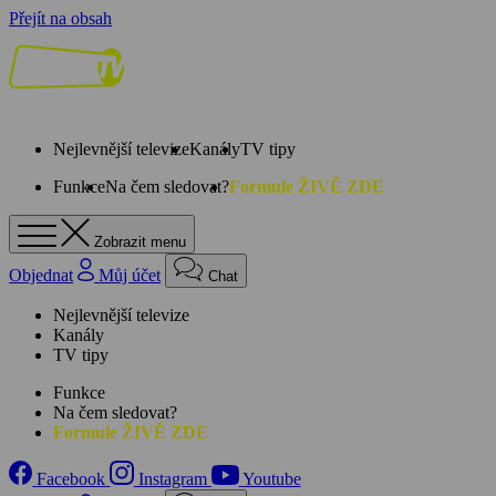
Přejít na obsah
Nejlevnější televize
Kanály
TV tipy
Funkce
Na čem sledovat?
Formule ŽIVĚ ZDE
Zobrazit menu
Objednat
Můj účet
Chat
Nejlevnější televize
Kanály
TV tipy
Funkce
Na čem sledovat?
Formule ŽIVĚ ZDE
Facebook
Instagram
Youtube