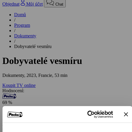
Objednat
Můj účet
Chat
Domů
/
Program
/
Dokumenty
/
Dobyvatelé vesmíru
Dobyvatelé vesmíru
Dokumenty,
2023, Francie, 53 min
Koupit TV online
Hodnocení:
69 %
Mimo náš dohled probíhá nový vesmírný závod, který narušuje
globální geopolitickou rovnováhu. Technologický gigant Elon Musk
již vyslal na oběžnou dráhu 3 000 satelitů, aby přinesl internet přes
satelity na nejodlehlejší místa na planetě. Zmocněním se nízké