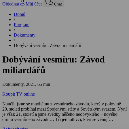
Objednat
Můj účet
Chat
Domů
/
Program
/
Dokumenty
/
Dobývání vesmíru: Závod miliardářů
Dobývání vesmíru: Závod
miliardářů
Dokumenty,
2021, 65 min
Koupit TV online
Naučili jsme se mnohému z vesmírného závodu, který v polovině
20. století probíhal mezi Spojenými státy a Sovětským svazem. Nyní
je však 21. století a jsme svědky něčeho neobvyklého – nového
druhu vesmírného závodu… Tři jednotlivci, kteří se věnují
vesmírným cestám, nyní soupeří o to, kdo bude prvním člověkem ve