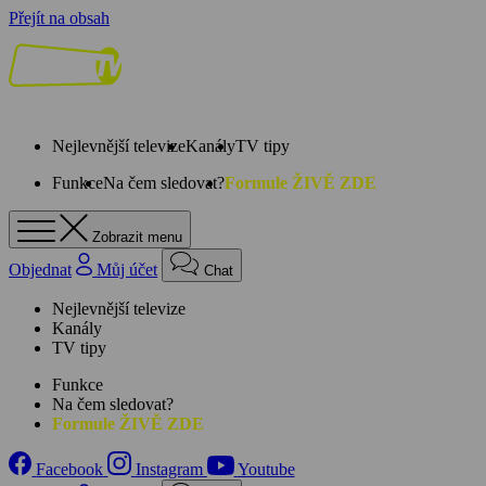
Přejít na obsah
Nejlevnější televize
Kanály
TV tipy
Funkce
Na čem sledovat?
Formule ŽIVĚ ZDE
Zobrazit menu
Objednat
Můj účet
Chat
Nejlevnější televize
Kanály
TV tipy
Funkce
Na čem sledovat?
Formule ŽIVĚ ZDE
Facebook
Instagram
Youtube