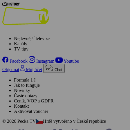
Nejlevnější televize
Kanály
TV tipy
Facebook
Instagram
Youtube
Objednat
Můj účet
Chat
Formula 1®
Jak to funguje
Novinky
Časté dotazy
Ceník, VOP a GDPR
Kontakt
Aktivovat voucher
© 2026 Pecka.TV
Hrdě vytvořeno v České republice