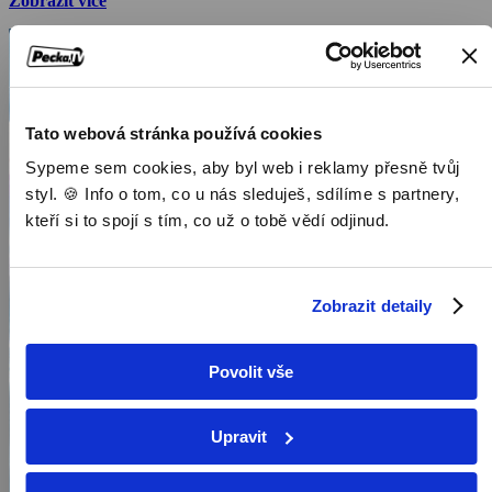
Zobrazit více
vesmíru, s jejich zdánlivě divokými cíli kolonizovat Mars, proměnit
lidstvo v „multiplanetární druh“ a udělat z vesmírné turistiky novou
atrakci. Tři z nejvlivnějších podnikatelů 21. století: Jeff Bezos,
Richard Branson a Elon Musk, mají poslání dostat se do vesmíru.
Co je přimělo sáhnout po hvězdách v zápalu miliardového
vesmírného závodu?
Tato webová stránka používá cookies
Sypeme sem cookies, aby byl web i reklamy přesně tvůj
styl. 🍪 Info o tom, co u nás sleduješ, sdílíme s partnery,
kteří si to spojí s tím, co už o tobě vědí odjinud.
Zobrazit detaily
Povolit vše
Upravit