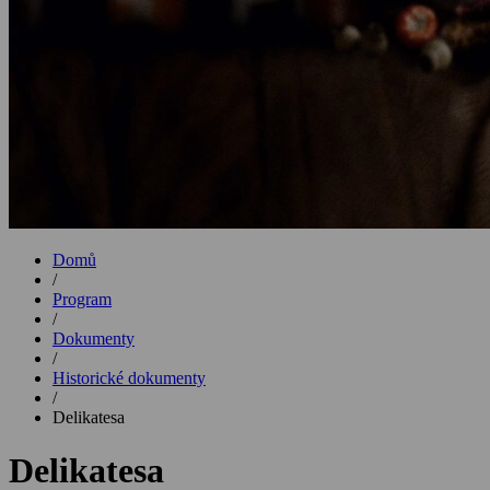
Domů
/
Program
/
Dokumenty
/
Historické dokumenty
/
Delikatesa
Delikatesa