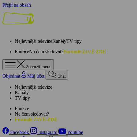
Přejít na obsah
Nejlevnější televize
Kanály
TV tipy
Funkce
Na čem sledovat?
Formule ŽIVĚ ZDE
Zobrazit menu
Objednat
Můj účet
Chat
Nejlevnější televize
Kanály
TV tipy
Funkce
Na čem sledovat?
Formule ŽIVĚ ZDE
Facebook
Instagram
Youtube