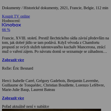
Dokumenty / Historické dokumenty,
2021, Francie, Belgie, 112 min
Koupit TV online
Hodnocení:
66 %
Francie, XVIII. století. Prestiž šlechtického sídla závisí především na
tom, jak dobré jídlo se tam podává. Když vévoda z Chamfortu
propustí ze svých služeb talentovaného kuchaře Mancerona, ztrácí
muž o vaření zájem. Po návratu domů se seznamuje se záhadnou
Louise, se kterou se rozhodnou otevřít první francouzskou
Zobrazit více
restauraci.
Režie: Éric Besnard
Herci: Isabelle Carré, Grégory Gadebois, Benjamin Lavernhe,
Guillaume de Tonquédec, Christian Bouillette, Lorenzo Lefèbvre,
Marie-Julie Baup, Laurent Bateau
Zobrazit více
Pořad aktuálně není v nabídce