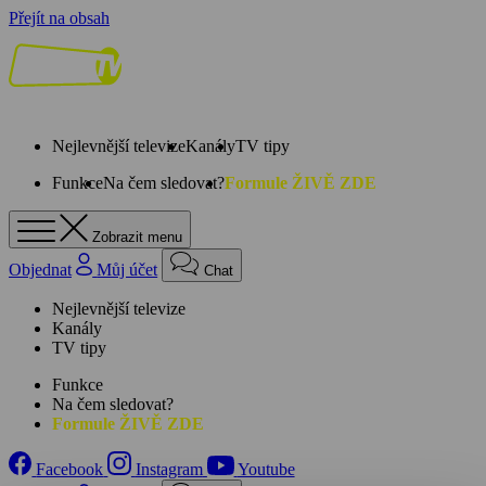
Přejít na obsah
Nejlevnější televize
Kanály
TV tipy
Funkce
Na čem sledovat?
Formule ŽIVĚ ZDE
Zobrazit menu
Objednat
Můj účet
Chat
Nejlevnější televize
Kanály
TV tipy
Funkce
Na čem sledovat?
Formule ŽIVĚ ZDE
Facebook
Instagram
Youtube