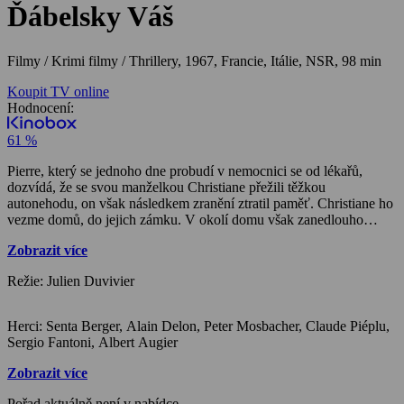
Ďábelsky Váš
Filmy / Krimi filmy / Thrillery,
1967, Francie, Itálie, NSR, 98 min
Koupit TV online
Hodnocení:
61 %
Pierre, který se jednoho dne probudí v nemocnici se od lékařů,
dozvídá, že se svou manželkou Christiane přežili těžkou
autonehodu, on však následkem zranění ztratil paměť. Christiane ho
vezme domů, do jejich zámku. V okolí domu však zanedlouho
dojde k podivným nehodám…
Zobrazit více
Režie: Julien Duvivier
Herci: Senta Berger, Alain Delon, Peter Mosbacher, Claude Piéplu,
Sergio Fantoni, Albert Augier
Zobrazit více
Pořad aktuálně není v nabídce