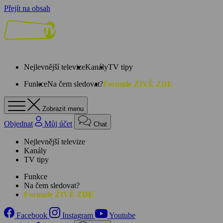
Přejít na obsah
Nejlevnější televize
Kanály
TV tipy
Funkce
Na čem sledovat?
Formule ŽIVĚ ZDE
Zobrazit menu
Objednat
Můj účet
Chat
Nejlevnější televize
Kanály
TV tipy
Funkce
Na čem sledovat?
Formule ŽIVĚ ZDE
Facebook
Instagram
Youtube