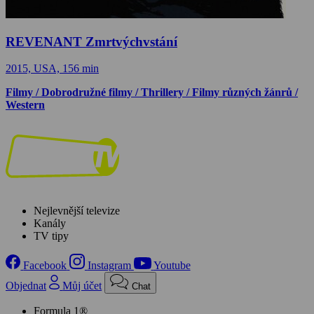
REVENANT Zmrtvýchvstání
2015, USA, 156 min
Filmy / Dobrodružné filmy / Thrillery / Filmy různých žánrů /
Western
Nejlevnější televize
Kanály
TV tipy
Facebook
Instagram
Youtube
Objednat
Můj účet
Chat
Formula 1®