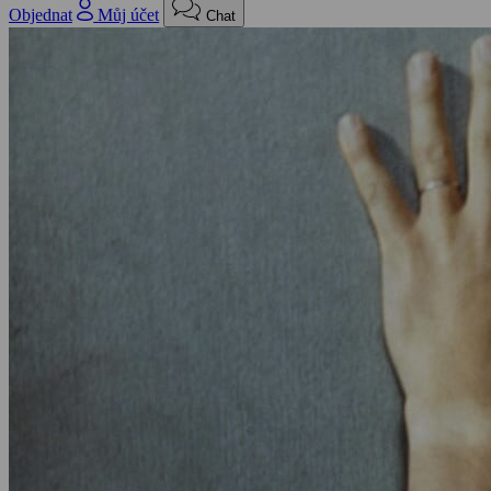
Objednat
Můj účet
Chat