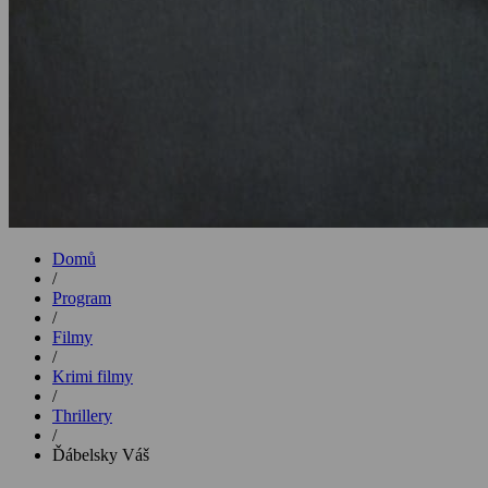
Domů
/
Program
/
Filmy
/
Krimi filmy
/
Thrillery
/
Ďábelsky Váš