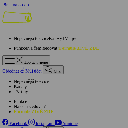
Přejít na obsah
Nejlevnější televize
Kanály
TV tipy
Funkce
Na čem sledovat?
Formule ŽIVĚ ZDE
Zobrazit menu
Objednat
Můj účet
Chat
Nejlevnější televize
Kanály
TV tipy
Funkce
Na čem sledovat?
Formule ŽIVĚ ZDE
Facebook
Instagram
Youtube