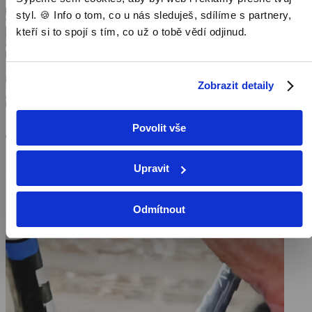
Pořad aktuálně není v nabídce
styl. 🍪 Info o tom, co u nás sleduješ, sdílíme s partnery,
kteří si to spojí s tím, co už o tobě vědí odjinud.
Zobrazit detaily
Povolit vše
Upravit
Odmítnout