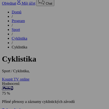
Objednat
Můj účet
Chat
Domů
/
Program
/
Sport
/
Cyklistika
/
Cyklistika
Cyklistika
Sport / Cyklistika,
Koupit TV online
Hodnocení:
75 %
Přímé přenosy a záznamy cyklistických závodů