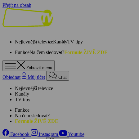
Přejít na obsah
Nejlevnější televize
Kanály
TV tipy
Funkce
Na čem sledovat?
Formule ŽIVĚ ZDE
Zobrazit menu
Objednat
Můj účet
Chat
Nejlevnější televize
Kanály
TV tipy
Funkce
Na čem sledovat?
Formule ŽIVĚ ZDE
Facebook
Instagram
Youtube