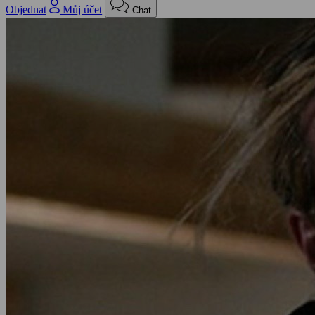
Objednat
Můj účet
Chat