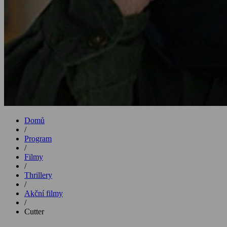
Domů
/
Program
/
Filmy
/
Thrillery
/
Akční filmy
/
Cutter