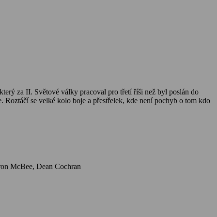
. Roztáčí se velké kolo boje a přestřelek, kde není pochyb o tom kdo
Herci: Chuck Norris, Joanna Pacula, Daniel Bernhardt, Bernie Kopell, Todd Jensen, Marshall R. Teague, Tracy Scoggins, Curt Lowens, Deron McBee, Dean Cochran