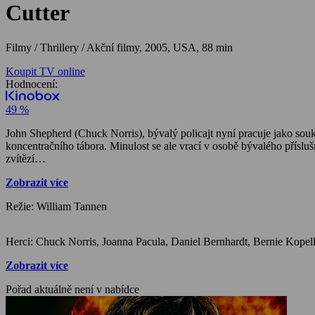
Cutter
Filmy / Thrillery / Akční filmy,
2005, USA, 88 min
Koupit TV online
Hodnocení:
49 %
John Shepherd (Chuck Norris), bývalý policajt nyní pracuje jako soukromý detektiv. Zabývá se případem únosu bývalého brusiče diamantů, který za II. Světové války pracoval pro třetí říši než byl poslán do
koncentračního tábora. Minulost se ale vrací v osobě bývalého příslu
zvítězí…
Zobrazit více
Režie: William Tannen
Zobrazit více
Pořad aktuálně není v nabídce