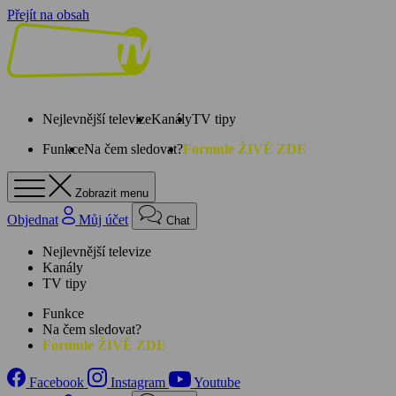
Přejít na obsah
Nejlevnější televize
Kanály
TV tipy
Funkce
Na čem sledovat?
Formule ŽIVĚ ZDE
Zobrazit menu
Objednat
Můj účet
Chat
Nejlevnější televize
Kanály
TV tipy
Funkce
Na čem sledovat?
Formule ŽIVĚ ZDE
Facebook
Instagram
Youtube