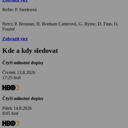
Režie: P. Steeleová
Herci: P. Brosnan, H. Bonham Carterová, G. Byrne, D. Finn, O.
Fouéré
Zobrazit více
Kde a kdy sledovat
Čtyři milostné dopisy
Čtvrtek 13.8.2026
17:25 hod
Čtyři milostné dopisy
Pátek 14.8.2026
8:05 hod