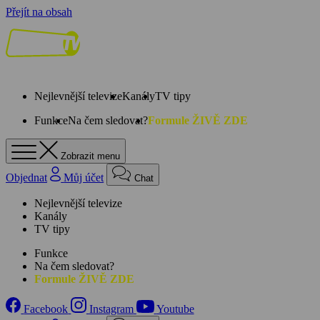
Přejít na obsah
Nejlevnější televize
Kanály
TV tipy
Funkce
Na čem sledovat?
Formule ŽIVĚ ZDE
Zobrazit menu
Objednat
Můj účet
Chat
Nejlevnější televize
Kanály
TV tipy
Funkce
Na čem sledovat?
Formule ŽIVĚ ZDE
Facebook
Instagram
Youtube