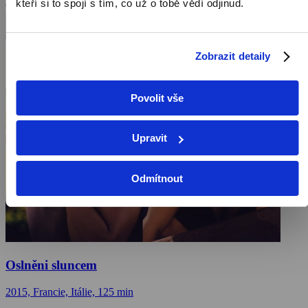
kteří si to spojí s tím, co už o tobě vědí odjinud.
Zobrazit detaily
Povolit vše
Upravit
Odmítnout
Oslněni sluncem
2015, Francie, Itálie, 125 min