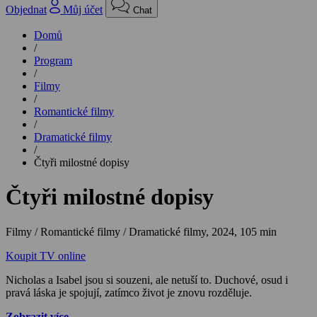
Objednat
Můj účet
Chat
Domů
/
Program
/
Filmy
/
Romantické filmy
/
Dramatické filmy
/
Čtyři milostné dopisy
Čtyři milostné dopisy
Filmy / Romantické filmy / Dramatické filmy,
2024, 105 min
Koupit TV online
Nicholas a Isabel jsou si souzeni, ale netuší to. Duchové, osud i
pravá láska je spojují, zatímco život je znovu rozděluje.
Zobrazit více