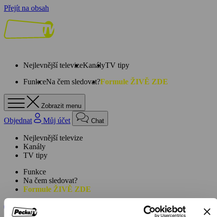
Přejít na obsah
Nejlevnější televize
Kanály
TV tipy
Funkce
Na čem sledovat?
Formule ŽIVĚ ZDE
Zobrazit menu
Objednat
Můj účet
Chat
Nejlevnější televize
Kanály
TV tipy
Funkce
Na čem sledovat?
Formule ŽIVĚ ZDE
Facebook
Instagram
Youtube