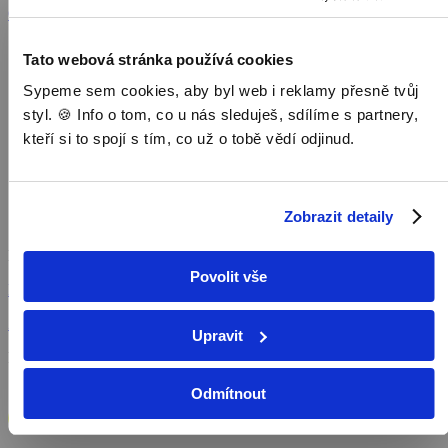
Objednat
Můj účet
Chat
Domů
Tato webová stránka používá cookies
/
Program
Sypeme sem cookies, aby byl web i reklamy přesně tvůj
/
styl. 🍪 Info o tom, co u nás sleduješ, sdílíme s partnery,
Dokumenty
kteří si to spojí s tím, co už o tobě vědí odjinud.
/
Család-barát
Család-barát
Zobrazit detaily
Dokumenty,
2026, 95 min
Povolit vše
Koupit TV online
Zobrazit více
Upravit
Pořad aktuálně není v nabídce
Odmítnout