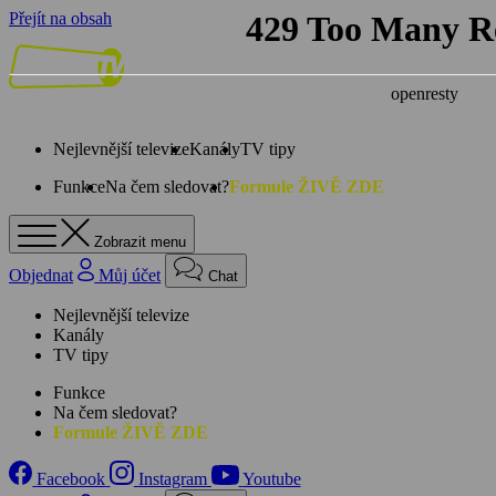
Přejít na obsah
Nejlevnější televize
Kanály
TV tipy
Funkce
Na čem sledovat?
Formule ŽIVĚ ZDE
Zobrazit menu
Objednat
Můj účet
Chat
Nejlevnější televize
Kanály
TV tipy
Funkce
Na čem sledovat?
Formule ŽIVĚ ZDE
Facebook
Instagram
Youtube