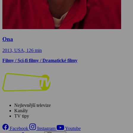
Ona
2013, USA, 126 min
Filmy / Sci-fi filmy / Dramatické filmy
Nejlevnější televize
Kanály
TV tipy
Facebook
Instagram
Youtube