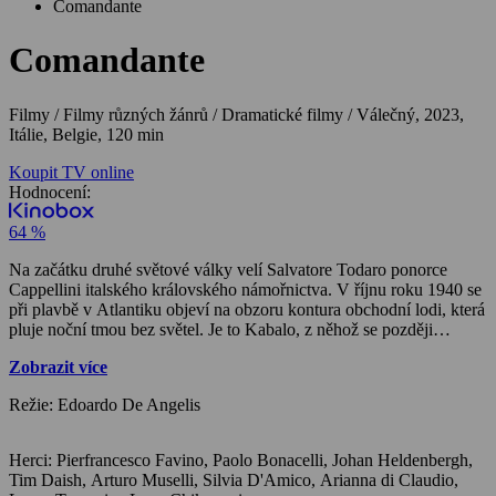
Comandante
Comandante
Filmy / Filmy různých žánrů / Dramatické filmy / Válečný,
2023,
Itálie, Belgie, 120 min
Koupit TV online
Hodnocení:
64 %
Na začátku druhé světové války velí Salvatore Todaro ponorce
Cappellini italského královského námořnictva. V říjnu roku 1940 se
při plavbě v Atlantiku objeví na obzoru kontura obchodní lodi, která
pluje noční tmou bez světel. Je to Kabalo, z něhož se později
vyklube belgické plavidlo, a náhle zahájí palbu na ponorku a její
Zobrazit více
italskou posádku. Následuje krátká, ale zuřivá bitva, v níž Todaro
potopí nepřátelskou loď střelbou z děl. Zároveň však přijme
Režie: Edoardo De Angelis
rozhodnutí, které vejde do dějin: zachránit šestadvacet členů
belgické posádky před utonutím uprostřed oceánu a odtáhnout jejich
záchranný člun do nejbližšího bezpečného přístavu .Aby tak mohl
Herci: Pierfrancesco Favino, Paolo Bonacelli, Johan Heldenbergh,
učinit, musí zůstat tři dny na hladině a vystavit ponorku i život svůj a
Tim Daish, Arturo Muselli, Silvia D'Amico, Arianna di Claudio,
svých mužů nebezpečí…