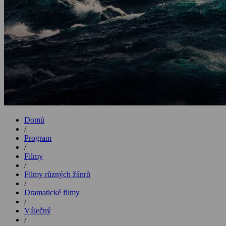
Domů
/
Program
/
Filmy
/
Filmy různých žánrů
/
Dramatické filmy
/
Válečný
/