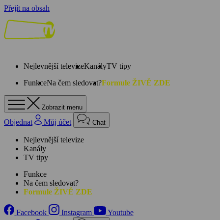
Přejít na obsah
Nejlevnější televize
Kanály
TV tipy
Funkce
Na čem sledovat?
Formule ŽIVĚ ZDE
Zobrazit menu
Objednat
Můj účet
Chat
Nejlevnější televize
Kanály
TV tipy
Funkce
Na čem sledovat?
Formule ŽIVĚ ZDE
Facebook
Instagram
Youtube