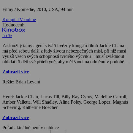
Filmy / Komedie,
2010, USA, 94 min
Koupit TV online
Hodnocení:
55 %
Zasloužilý tajný agent s tváří hvězdy kung-fu filmů Jackie Chana
má před sebou další z řady životu nebezpečných misí, při níž musí
využít všech svých schopností tvrdého výcviku – musí zvládnout
ohlídat tři děti své přítelkyně, aby měl šanci na odměnu v podobě
jejího ANO. Nikdy si nechtěl brát práci domů, ale jedno z dětí
Zobrazit více
omylem stáhne z jeho počítače supertajná data, která z domu udělají
cíl odvěkého nepřítele z řad ruských teroristů. I bez toho to bylo o
Režie: Brian Levant
život, ale teď nastává opravdový blázinec…
Herci: Jackie Chan, Lucas Till, Billy Ray Cyrus, Madeline Carroll,
Amber Valletta, Will Shadley, Alina Foley, George Lopez, Magnús
Scheving, Katherine Boecher
Zobrazit více
Pořad aktuálně není v nabídce