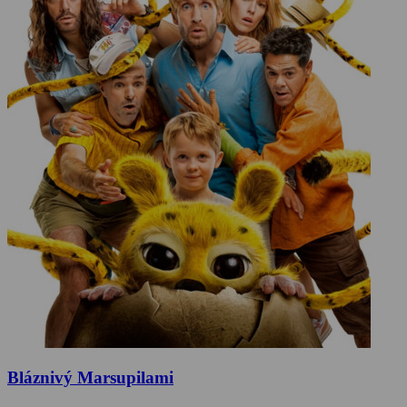
Bláznivý Marsupilami