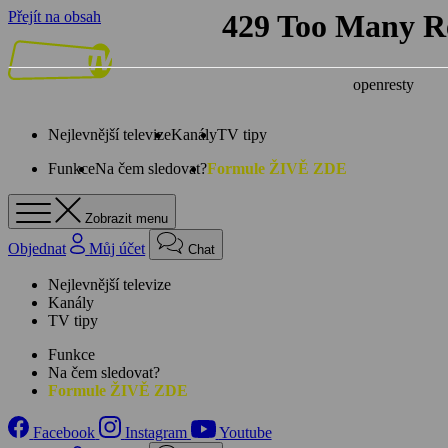
Přejít na obsah
Nejlevnější televize
Kanály
TV tipy
Funkce
Na čem sledovat?
Formule ŽIVĚ ZDE
Zobrazit menu
Objednat
Můj účet
Chat
Nejlevnější televize
Kanály
TV tipy
Funkce
Na čem sledovat?
Formule ŽIVĚ ZDE
Facebook
Instagram
Youtube