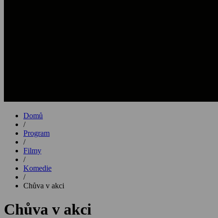
Domů
/
Program
/
Filmy
/
Komedie
/
Chůva v akci
Chůva v akci