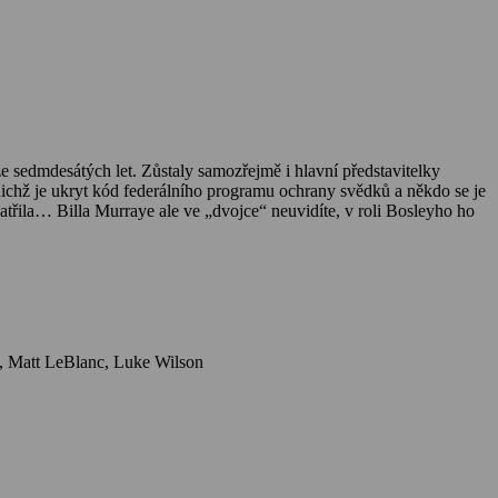
e sedmdesátých let. Zůstaly samozřejmě i hlavní představitelky
nichž je ukryt kód federálního programu ochrany svědků a někdo se je
atřila… Billa Murraye ale ve „dvojce“ neuvidíte, v roli Bosleyho ho
Herci: Drew Barrymore, Cameron Diaz, Lucy Liu, Bernie Mac, Crispin Glover, Justin Theroux, Robert Patrick, Demi Moore, Shia LaBeouf, Matt LeBlanc, Luke Wilson