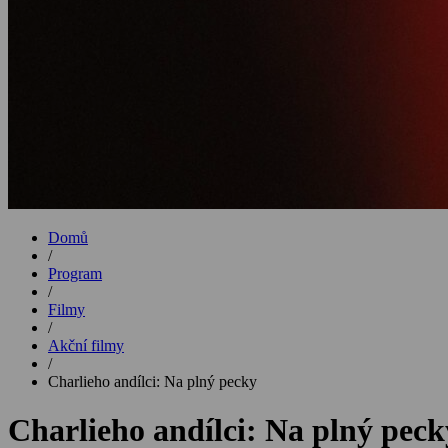
Domů
/
Program
/
Filmy
/
Akční filmy
/
Charlieho andílci: Na plný pecky
Charlieho andílci: Na plný peck