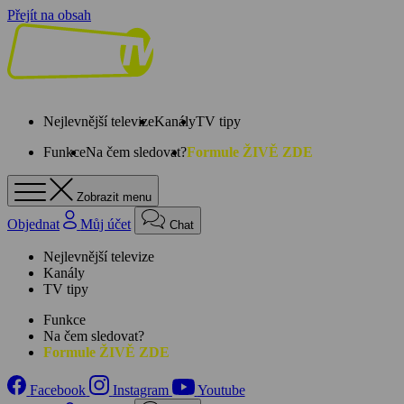
Přejít na obsah
Nejlevnější televize
Kanály
TV tipy
Funkce
Na čem sledovat?
Formule ŽIVĚ ZDE
Zobrazit menu
Objednat
Můj účet
Chat
Nejlevnější televize
Kanály
TV tipy
Funkce
Na čem sledovat?
Formule ŽIVĚ ZDE
Facebook
Instagram
Youtube