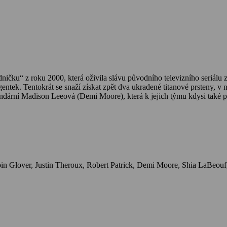
ničku“ z roku 2000, která oživila slávu původního televizního seriálu z
tek. Tentokrát se snaží získat zpět dva ukradené titanové prsteny, v 
egendární Madison Leeová (Demi Moore), která k jejich týmu kdysi také p