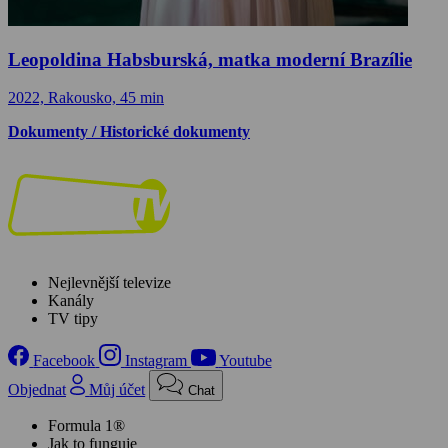
Leopoldina Habsburská, matka moderní Brazílie
2022, Rakousko, 45 min
Dokumenty / Historické dokumenty
Nejlevnější televize
Kanály
TV tipy
Facebook
Instagram
Youtube
Objednat
Můj účet
Chat
Formula 1®
Jak to funguje