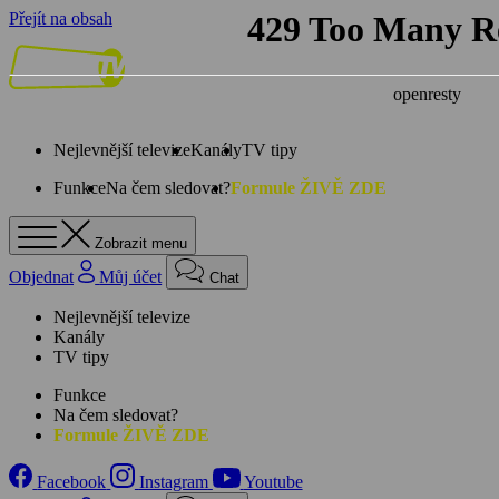
Přejít na obsah
Nejlevnější televize
Kanály
TV tipy
Funkce
Na čem sledovat?
Formule ŽIVĚ ZDE
Zobrazit menu
Objednat
Můj účet
Chat
Nejlevnější televize
Kanály
TV tipy
Funkce
Na čem sledovat?
Formule ŽIVĚ ZDE
Facebook
Instagram
Youtube