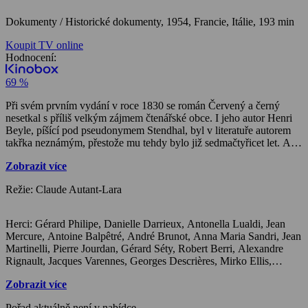
Dokumenty / Historické dokumenty,
1954, Francie, Itálie, 193 min
Koupit TV online
Hodnocení:
69 %
Při svém prvním vydání v roce 1830 se román Červený a černý
nesetkal s příliš velkým zájmem čtenářské obce. I jeho autor Henri
Beyle, píšící pod pseudonymem Stendhal, byl v literatuře autorem
takřka neznámým, přestože mu tehdy bylo již sedmačtyřicet let. A
tak jen málokdo mohl vytušit, že toto dílo se napříště zařadí ke
Zobrazit více
stěžejním výtvorům francouzského románového umění XIX. století.
Stendhal v ústřední postavě románu Juliena Sorela vytvořil vlastně
Režie: Claude Autant-Lara
portrét svého současníka. Dodnes je ostatně málo známa skutečnost,
že reálným motivem pro napsání románu se stal opravdový případ.
Jistý mladý muž Berthe se pokusil zavraždit ženu, v jejíž rodině byl
Herci: Gérard Philipe, Danielle Darrieux, Antonella Lualdi, Jean
kdysi vychovatelem.
Mercure, Antoine Balpêtré, André Brunot, Anna Maria Sandri, Jean
Filmové zpracování režiséra Clauda Autanta-Lary, patří nepochybně
Martinelli, Pierre Jourdan, Gérard Séty, Robert Berri, Alexandre
mezi nejznámější adaptace tohoto románu. Svůj podíl na tom má
Rignault, Jacques Varennes, Georges Descrières, Mirko Ellis,
herecké obsazení: po boku Gérarda Philipa si roli paní de Rénal
Claude Sylvain, Suzanne Nivette, Jean-Marie Amato, Raphaël
zahrála Danielle Darrieuxová.
Zobrazit více
Patorni, Jean Sylvain, Georges Wilson, Albert Michel, Thomy
Bourdelle, Jacques Clancy, Paul Faivre, Jean-Pierre Grenier,
Pořad aktuálně není v nabídce