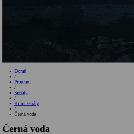
Domů
/
Program
/
Seriály
/
Krimi seriály
/
Černá voda
Černá voda