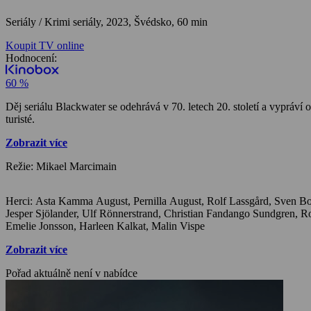
Seriály / Krimi seriály,
2023, Švédsko, 60 min
Koupit TV online
Hodnocení:
60 %
Děj seriálu Blackwater se odehrává v 70. letech 20. století a vypráví
turisté.
Zobrazit více
Režie: Mikael Marcimain
Herci: Asta Kamma August, Pernilla August, Rolf Lassgård, Sven Boräng, Alba August, Alva Adermark, Liam Gabrielsson Lövbrand, Erik Ehn, Liv Mjönes, Magnus Krepper, Alma Pöysti, Lucas Grimstedt,
Jesper Sjölander, Ulf Rönnerstrand, Christian Fandango Sundgren, Rolf Degerlund, William Beijer, Albert Berglund, Linda Wincent, Cecilia Nilsson, Ingmar Virta, Nathalie Williamsdotter, Kalle Lagerström,
Emelie Jonsson, Harleen Kalkat, Malin Vispe
Zobrazit více
Pořad aktuálně není v nabídce