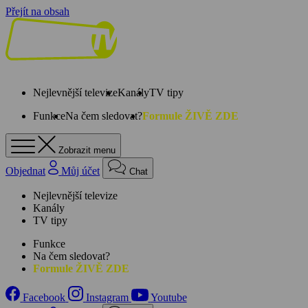
Přejít na obsah
Nejlevnější televize
Kanály
TV tipy
Funkce
Na čem sledovat?
Formule ŽIVĚ ZDE
Zobrazit menu
Objednat
Můj účet
Chat
Nejlevnější televize
Kanály
TV tipy
Funkce
Na čem sledovat?
Formule ŽIVĚ ZDE
Facebook
Instagram
Youtube