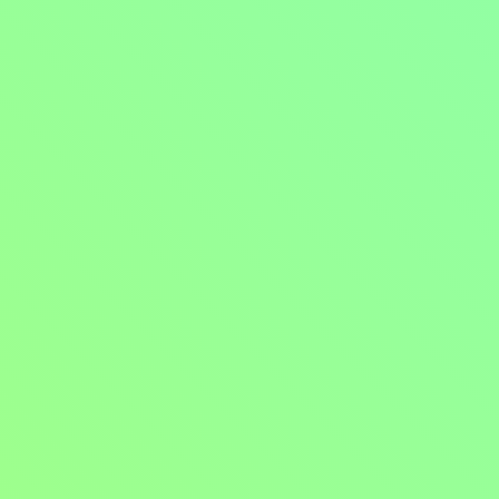
Koupit TV online
Hodnocení:
70 %
Režisér Julius Matula (*1943) se sice narodil na Slovensku, avšak c
avšak převažovala společenská dramata o složitém vytváření ideologick
léto, Hauři, Kariéra, Bloudění orientačního běžce) zahrnuje 70. a 8
spatříme rovněž ukázky z jeho nejdůležitějších filmů.
Zobrazit více
Režie: Pavel Křemen
Herci: Július Matula
Zobrazit více
Pořad aktuálně není v nabídce