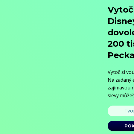
Objednat
Můj účet
Chat