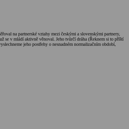
měřoval na partnerské vztahy mezi českými a slovenskými partnery,
ž se v mládí aktivně věnoval. Jeho tvůrčí dráha (Řeknem si to příští
tu vyslechneme jeho postřehy o nesnadném normalizačním období,