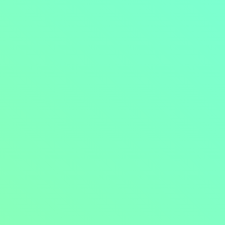
Přejít na obsah
Nejlevnější televize
Kanály
TV tipy
Funkce
Na čem sledovat?
Formule ŽIVĚ ZDE
Zobrazit menu
Objednat
Můj účet
Chat
Nejlevnější televize
Kanály
TV tipy
Funkce
Na čem sledovat?
Formule ŽIVĚ ZDE
Facebook
Instagram
Youtube