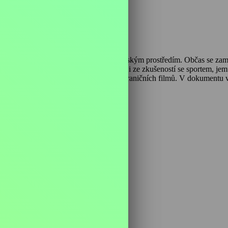
elou svou filmovou tvorbou je spojen s českým prostředím. Občas se za
y žádoucích životních postojů. Čerpal i ze zkušeností se sportem, jemu
0. léta, poté se věnoval českým verzím zahraničních filmů. V dokumen