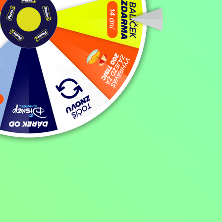
Domů
/
Program
/
Dokumenty
/
Čechoslovák, režisér Julius Matula
Čechoslovák, režisér Julius Mat
Dokumenty,
2010, Česká republika, 20 min